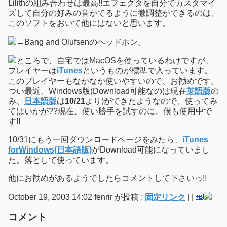
Lilithの組み合わせは最高!!エフェクタを自分でカスタマイ
ズして自分の好みの音がでるように微調整ができるのは、
このソフトをおいて他にはないと思います。
←Bang and Olufsenのヘッドホン。
ところで、自宅ではMacOSを使っているわけですが、
プレイヤーは
iTunes
というものが標準で入っています。
このプレイヤーもなかなか使いやすいので、お勧めです。
つい最近、Windows版(Download可能なのは現在
英語版
の
み、
日本語版
は
10/21
より)ができたようなので、使ってみ
てはいかが??現在、使い勝手を試すのに、僕も使用中で
す!!
10/31にもう一回ダウンロードページをみたら、
iTunes
forWindows(日本語版)
がDownload可能になっていまし
た。落として使っています。
他にお勧めがあるようでしたらコメントして下さいっ!!
October 19, 2003 14:02 fenrir が投稿 :
固定リンク
|
|
コメント