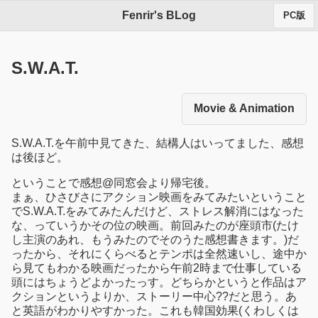
Fenrir's BLog
PC版
S.W.A.T.
Movie & Animation
S.W.A.T.を午前中見てきた、結構人はいってました、感想
は後ほど。
ということで感想@同窓会より帰宅後。
まぁ、ひさびさにアクション映画をみてみたいということ
でS.W.A.T.をみてみたんだけど、ストレス解消にはなった
な、っていうかその位の映画。前回みたのが座頭市(たけ
し主演のあれ、もうみたのでそのうた感想書きます。)だ
ったから、それにくらべるとテンポは全然速いし、途中か
ら見てもわかる映画だったから午前2時まで仕事している
頭にはちょうどよかったっす。どちらかというと作品はア
クションというよりか、ストーリー中心??だと思う。あ
と英語がわかりやすかった。これも韓国効果(くわしくは