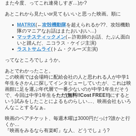
また今度、ってこれ連発しすぎ…)か?
あとこれから見たいor見てもいいと思った映画。順に
MATRIX
(←
攻殻機動隊
を超えられるか??、攻殻機動
隊のマニアなお話はまたおいおい…)
マッチスティックメン
(←詐欺師のお話、たぶん面白
いと踏んだ、ニコラス・ケイジ主演)
ラストサムライ
(トム・クルーズ主演)
ってなところでしょうか。
あとでわかったこと。
この映画では会場時に配給会社の人と思われる人が中学1
年生をさかんに探してインタビューしていたが、これは映
画館に足を運ぶ年代層で一番少ないのが中学1年生だそう
で、今回は中学1年生を
ただ(無料!!Cost FREE!!)
にすると
いう試みをしたことによるものらしい…、映画会社もいろ
んなことするなぁ。
映画のペアチケット、毎週木曜は3000円だっけ?誰かと行
くか…
『映画をみるなら有楽町』な人、どうでしょう?