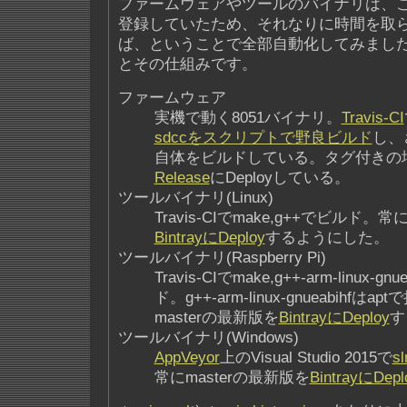
ファームウェアやツールのバイナリは、
登録していたため、それなりに時間を取
ば、ということで全部自動化してみまし
とその仕組みです。
ファームウェア
実機で動く8051バイナリ。
Travis-CI
sdccをスクリプトで野良ビルド
し、
自体をビルドしている。タグ付きの
Release
にDeployしている。
ツールバイナリ(Linux)
Travis-CIでmake,g++でビルド。常
BintrayにDeploy
するようにした。
ツールバイナリ(Raspberry Pi)
Travis-CIでmake,g++-arm-linux-
ド。g++-arm-linux-gnueabihf
masterの最新版を
BintrayにDeploy
す
ツールバイナリ(Windows)
AppVeyor
上のVisual Studio 2015で
sl
常にmasterの最新版を
BintrayにDepl