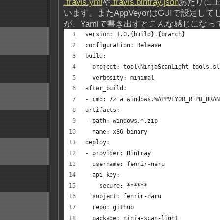
.travis.yml
や
.travis.bintray.json
あたりに
います。またAppVeyorはGUIで設定し
が、Yamlで書き出すとこんな感じになっ
version: 1.0.{build}.{branch}
configuration: Release
build:
  project: tool\NinjaScanLight_tools.sl
  verbosity: minimal
after_build:
- cmd: 7z a windows.%APPVEYOR_REPO_BRAN
artifacts:
- path: windows.*.zip
  name: x86 binary
deploy:
- provider: BinTray
  username: fenrir-naru
  api_key:
    secure: ******
  subject: fenrir-naru
  repo: github
  package: ninja-scan-light