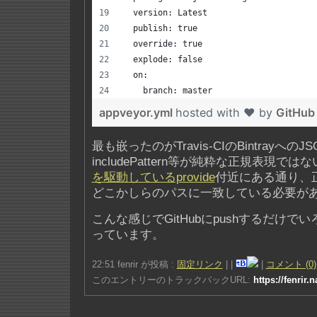
  version: Latest
  publish: true
  override: true
  explode: false
  on:
    branch: master
appveyor.yml
hosted with ❤ by
GitHub
最も嵌ったのがTravis-CIのBintrayへの
includePattern等が純粋な正規表現で
を駆動しているprovide
付近にある通り、
どこかしらのパスに一致している必要が
こんな感じでGitHubにpushするだけ
っています。
22:51 fenrir が投稿 :
固定リンク
|
|
|
コメント (0)
このエントリーのトラックバックURL:
https://fenrir.