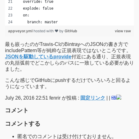
  override: true
  explode: false
  on:
    branch: master
appveyor.yml
hosted with ❤ by
GitHub
view raw
最も嵌ったのがTravis-CIのBintrayへのJSONの書き方で
includePattern等が純粋な正規表現ではないところです。
JSONを駆動しているprovide
付近にある通り、正規表現
の丸括弧前でどこかしらのパスに一致している必要があり
ました。
こんな感じでGitHubにpushするだけでいろいろと回るよ
うになっています。
July 26, 2016 22:51 fenrir が投稿 :
固定リンク
|
|
コメント
コメントする
匿名でのコメントは受け付けておりません。