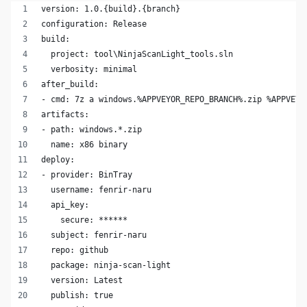
version: 1.0.{build}.{branch}
configuration: Release
build:
  project: tool\NinjaScanLight_tools.sln
  verbosity: minimal
after_build:
- cmd: 7z a windows.%APPVEYOR_REPO_BRANCH%.zip %APPVEYO
artifacts:
- path: windows.*.zip
  name: x86 binary
deploy:
- provider: BinTray
  username: fenrir-naru
  api_key:
    secure: ******
  subject: fenrir-naru
  repo: github
  package: ninja-scan-light
  version: Latest
  publish: true