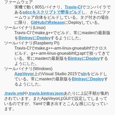
ファームウェア
実機で動く8051バイナリ。
Travis-CI
でコンパイラで
ある
sdccをスクリプトで野良ビルド
し、さらにファ
ームウェア自体をビルドしている。タグ付きの場合
に限り、
GitHubのRelease
にDeployしている。
ツールバイナリ(Linux)
Travis-CIでmake,g++でビルド。常にmasterの最新版
を
BintrayにDeploy
するようにした。
ツールバイナリ(Raspberry Pi)
Travis-CIでmake,g++-arm-linux-gnueabihfでクロス
ビルド。g++-arm-linux-gnueabihfはaptで拾ってきて
いる。常にmasterの最新版を
BintrayにDeploy
する
ようにした。
ツールバイナリ(Windows)
AppVeyor
上のVisual Studio 2015で
sln
をビルドし
ている。常にmasterの最新版を
BintrayにDeploy
す
るようにした。
.travis.yml
や
.travis.bintray.json
あたりに上記手順が集約
されています。またAppVeyorはGUIで設定してしまって
いるのですが、Yamlで書き出すとこんな感じになってい
ます。