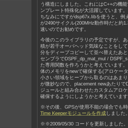
う構造にしました。これにはC++の機
ンプレート特殊化が大活躍しています。
ちなみにですがdsp67x.libを使うと、例え
が2490サイクル(200MHz動作時だと約1.
速いのでお勧めです。
今後のこのライブラリの予定ですが、あ
積が若干オーバヘッド気味なことをして
分をディープコピーして並べ替えたあと
センブラでDSPF_dp_mat_mul / DSPF_
た専用関数を作ろうかと考えています。
体のメモリをnewで確保する(アロケー
小さい領域をヒープから取るのはあまり
が微妙なので、placement newあたりでD
ジュールと組み合わせたカスタムアロケ
確保するようにしようかと考えています
※その後、GPSが使用不能の場合でも
Time Keeperモジュールを作成
しました
※※2009/05/30 コードを更新しま