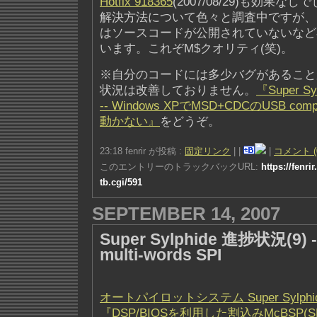
Hotfix 918365
(2007/08/29)も効果なし
解決方法について色々と調査中ですが、どうや
はソースコードが公開されていないなど
います。これぞM$クオリティ(笑)。
※自分のコードには多少バグがあること
状況は改善しておりません。
『Super S
-- Windows XPでMSD+CDCのUSB co
動かない』
をどうぞ。
23:18 fenrir が投稿 :
固定リンク
|
|
|
コメント (
このエントリーのトラックバックURL:
https://fenri
tb.cgi/591
SEPTEMBER 14, 2007
Super Sylphide 進捗状況(9) 
multi-words SPI
オートパイロットシステム Super Sylphi
『DSP/BIOSを利用した割込みMcBSP(SPI