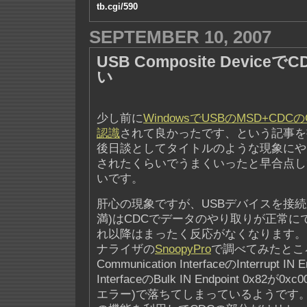
tb.cgi/590
SEPTEMBER 10, 2007
USB Composite Devic
い
少し前に
WindowsでUSBのMSD+CDCのCo
認識
されて良かったです、という記事を
後日談としてタイトルのような現象にや
されたくらいでうまくいったと早合点し
いです。
肝心の現象ですが、USBデバイスを接続
満)はCDCでデータのやり取りが正常に
れ以降はまったく反応がなくなります。
ナライザの
SnoopyPro
で調べてみたとこ
Communication InterfaceのInterrupt IN 
InterfaceのBulk IN Endpoint 0x82が
エラー)で落ちてしまっているようです。なお