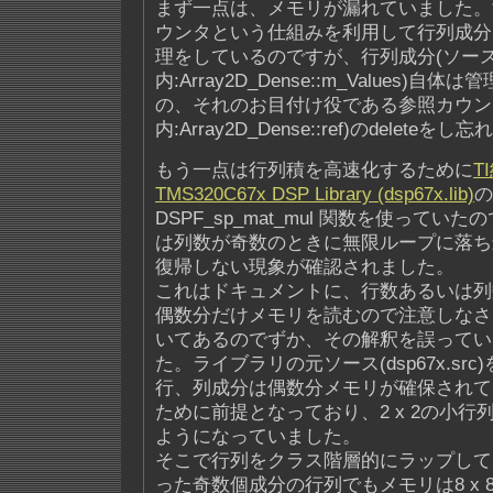
まず一点は、メモリが漏れていました。
ウンタという仕組みを利用して行列成分
理をしているのですが、行列成分(ソー
内:Array2D_Dense::m_Values)
の、それのお目付け役である参照カウン
内:Array2D_Dense::ref)のdelete
もう一点は行列積を高速化するために
T
TMS320C67x DSP Library (dsp67x.lib)
の
DSPF_sp_mat_mul 関数を使って
は列数が奇数のときに無限ループに落ち
復帰しない現象が確認されました。
これはドキュメントに、行数あるいは列
偶数分だけメモリを読むので注意しなさ
いてあるのでずか、その解釈を誤ってい
た。ライブラリの元ソース(dsp67x.sr
行、列成分は偶数分メモリが確保されて
ために前提となっており、2 x 2の小行
ようになっていました。
そこで行列をクラス階層的にラップして、例
った奇数個成分の行列でもメモリは8 x 