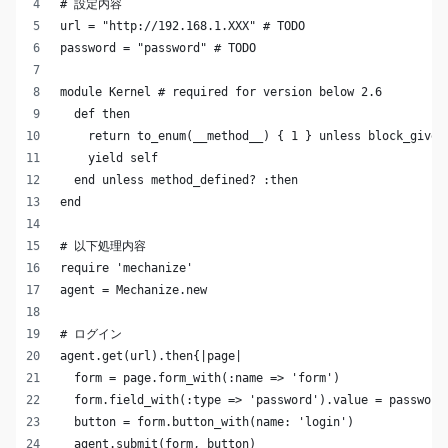
# 設定内容
url = "http://192.168.1.XXX" # TODO
password = "password" # TODO
module Kernel # required for version below 2.6
  def then
    return to_enum(__method__) { 1 } unless block_given
    yield self
  end unless method_defined? :then
end
# 以下処理内容
require 'mechanize'
agent = Mechanize.new
# ログイン
agent.get(url).then{|page|
  form = page.form_with(:name => 'form')
  form.field_with(:type => 'password').value = password
  button = form.button_with(name: 'login')
  agent.submit(form, button)