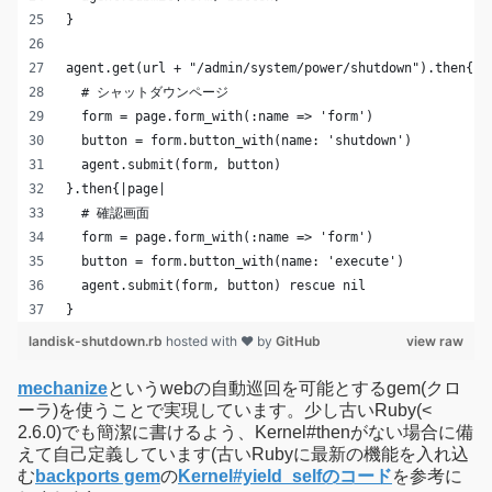
}
agent.get(url + "/admin/system/power/shutdown").then{|p
  # シャットダウンページ
  form = page.form_with(:name => 'form')
  button = form.button_with(name: 'shutdown')
  agent.submit(form, button)
}.then{|page|
  # 確認画面
  form = page.form_with(:name => 'form')
  button = form.button_with(name: 'execute')
  agent.submit(form, button) rescue nil
}
landisk-shutdown.rb
hosted with ❤ by
GitHub
view raw
mechanize
というwebの自動巡回を可能とするgem(クロ
ーラ)を使うことで実現しています。少し古いRuby(<
2.6.0)でも簡潔に書けるよう、Kernel#thenがない場合に備
えて自己定義しています(古いRubyに最新の機能を入れ込
む
backports gem
の
Kernel#yield_selfのコード
を参考に