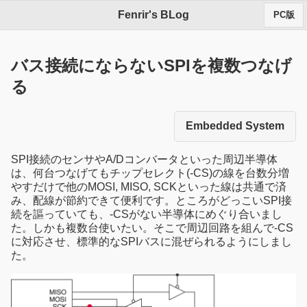
Fenrir's BLog
PC版
バス接続にならないSPIを複数つなげ
る
Embedded System
SPI接続のセンサやA/Dコンバータといった周辺半導体
は、何台つなげてもチップセレクト(-CS)の線を台数分増
やすだけで他のMOSI, MISO, SCKといった線は共通で済
み、配線が節約できて便利です。ところがどっこいSPI接
続を謳っていても、-CSがない半導体にめぐり合いまし
た。しかも複数台使いたい。そこで周辺回路を組んで-CS
に対応させ、標準的なSPIバスに混ぜられるようにしまし
た。