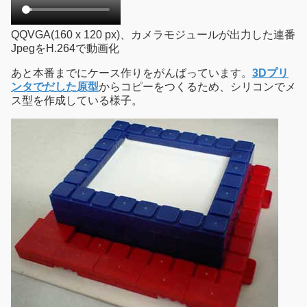
QQVGA(160 x 120 px)、カメラモジュールが出力した連番
JpegをH.264で動画化
あと本番までにケース作りをがんばっています。
3Dプリ
ンタでだした原型
からコピーをつくるため、シリコンでメ
ス型を作成している様子。