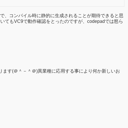
なので、コンパイル時に静的に生成されることが期待できると思
(64bits)についてもVC9で動作確認をとったのですが、codepadでは怒ら
ります(＠＾－＾＠)異業種に応用する事により何か新しいお