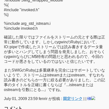
%module Swig_Wrapped_Module
%{
#include "invoked.h"
%}
%include arg_std_istream.i
%include invoked.h
確認した限りではファイルをストリームの元とする際は正
常に動作しています。しかしcygwinのRubyにおいて、
IO::pipeで作成したストリームでは読み書きするデータ量
が多いとハングしてしまう問題を発見しました。おそらく
cygwinならびにM$特有の問題だと思われるので、今回の
コードが悪さをしているのではないと信じたいです。
またSWIGのRubyは多重継承を完全にはサポートしていな
いようで、ストリームはistreamまたはostream、すなわち
読み書きのどちらか一方に絞る必要がありました。この記
事のタイトルを正確に書くならば『...istreamまたは
ostreamを引数にとる...』ですね。
July 01, 2009 23:59 fenrir が投稿 :
固定リンク
|
|
コメント