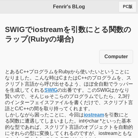
Fenrir's BLog
PC版
SWIGでiostreamを引数にとる関数の
ラップ(Rubyの場合)
Computer
とあるC++プログラムをRubyから使いたいということに
なりました。こんな時はCまたはC++のプログラムを、ス
クリプト言語から呼び出せるよう、ほぼ全自動でラッパー
を生成してくれる
SWIG
の出番です。このSWIGはかなり
賢いので、そんじゅそこらのプログラムでしたら、2,3行
のインターフェイスファイルを書くだけで、スクリプト言
語とC/C++の間を取り持ってくれます。
しかしながら困ったことに、今回は
iostream
を引数にと
る関数に遭遇してしまいました。intやchar *といった基本
的な型であれば、スクリプト言語のオブジェクトを自動的
にそれらの型に変換してくれるのですが、iostreamともな