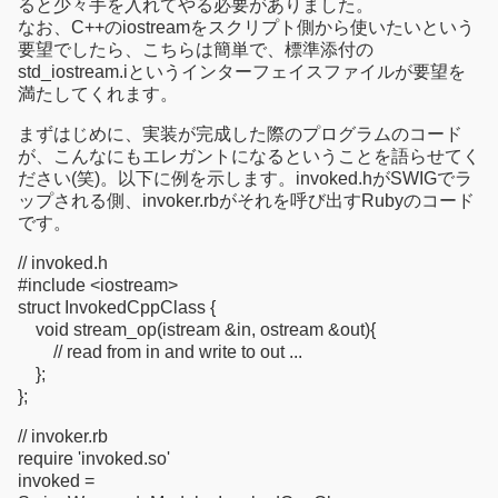
ると少々手を入れてやる必要がありました。
なお、C++のiostreamをスクリプト側から使いたいという
要望でしたら、こちらは簡単で、標準添付の
std_iostream.iというインターフェイスファイルが要望を
満たしてくれます。
まずはじめに、実装が完成した際のプログラムのコード
が、こんなにもエレガントになるということを語らせてく
ださい(笑)。以下に例を示します。invoked.hがSWIGでラ
ップされる側、invoker.rbがそれを呼び出すRubyのコード
です。
// invoked.h
#include <iostream>
struct InvokedCppClass {
void stream_op(istream &in, ostream &out){
// read from in and write to out ...
};
};
// invoker.rb
require 'invoked.so'
invoked =