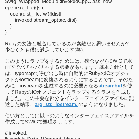
Swig_Wrapped_Module::InvokedCppClass::new
open(src_file){|src|
open(dist_file, 'w'){|dist|
invoked.stream_op(src, dist)
}
}
Rubyの文法と融合しているのが素敵だと思いませんか?
少なくとも僕は満足しています(笑)。
このようにラップをするためには、残念ながらSWIGで水
面下でバチャバチャする必要があります。基本方針として
は、typemapで呼び出し時に自動的にRubyのIOオブジェ
クトがiostreamに変換されるようにすることです。そのた
めに、iostreamを生成するのに必要となる
streambuf
を使
ってRubyのIOオブジェクトをラップするクラスを作成し
ました。この主要な部分をインターフェイスファイルに記
述した結果、
arg_std_iostream.i
のようになりました。
使い方としては以下のようなインターフェイスファイルを
作成してSWIGで処理をします。
// invoked.i