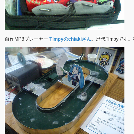
自作MP3プレーヤー
Timpyのchiakiさん
。歴代Timpyで