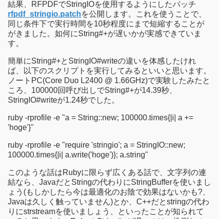
結果、RFPDFでStringIOを使用するようにしたパッチ
rfpdf_stringio.patch
を公開します。これを使うことで、
同じ条件下で実行時間を10秒程度にまで短縮することが
がきました。如何にString#+が遅いかが実感できていま
す。
簡単にString#+とStringIO#writeの違いを体感したけれ
ば、以下のスクリプトを実行してみるといいと思います。
ノートPC(Core Duo L2400 @ 1.66GHz)で実験したみたと
ころ、100000回呼び出しでString#+が14.39秒、
StringIO#writeが1.24秒でした。
ruby -rprofile -e "a = String::new; 100000.times{|i| a +=
'hoge'}"
ruby -rprofile -e "require 'stringio'; a = StringIO::new;
100000.times{|i| a.write('hoge')}; a.string"
このような話はRubyに限らず広くある話で、文字列の連
結なら、JavaだとStringの代わりにStringBufferを使いまし
ょう(もしかしたら今は最適化のお陰で効果はないかも?、
Javaは久しく触っていません)とか、C++だとstringの代わ
りにstrstreamを使いましょう、といったことが知られて