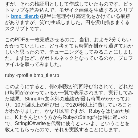
すが、それの検証用としして作成していたものです。ビッ
トマップを読み込んで、モザイク画像を生成するスクリプ
ト
bmp_tiler.rb
(後半に無理やり高速化をかけている痕跡
がありますが、笑)で生成しました。円を沢山描きまくる
スクリプトです。
このPDFを一枚完成させるのに、当初、およそ2分くらい
かかっていました。どう考えても時間が掛かり過ぎておか
しいと思ったので、チューニングをしてみることにしまし
た。まずはどこがボトルネックとなっているのか、プロフ
ァイルを取ってみました。
ruby -rprofile bmp_tiler.rb
このようにすると、何の関数が何回呼び出されて、どれだ
け時間がかかっているか一覧で表示されます。実行してみ
た結果、String#+(文字列の連結)が最も時間がかかってお
り、10万回以上の呼び出しで120秒以上消費していること
がわかりました。かなり以前ですが、Rubyをはじめた頃
に、K上さんという方からRubyのString#+は特に遅いの
で、StringIO#writeを代替に使うといいよ、ということを
教えてもらったので、それを実践することにします。