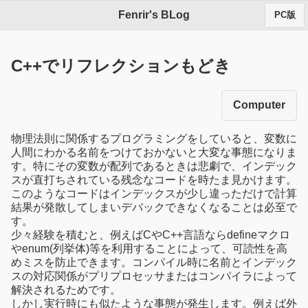
Fenrir's BLog
PC版
C++でリフレクションもどき
Computer
物理法則に関係するプログラミングをしていると、変数に
人間にわかる名前をつけておかないと大変な事態になりま
す。特にその変数が配列であるときは悲劇で、インデック
スが直打ちされている残念なコードを時たま見かけます。
このようなコードはインデックスが少し違っただけで計算
結果が発散してしまいデバックできなくなることは必至で
す。
少々経験を積むと、例えばCやC++言語ならdefineマクロ
やenum(列挙体)等を利用することによって、可読性を高
めミスを防止できます。コンパイル時に名前とインデック
スの対応関係がプリプロセッサまたはコンパイラによって
解決されるためです。
しかし実行時にも似たような事態が発生します。例えば外