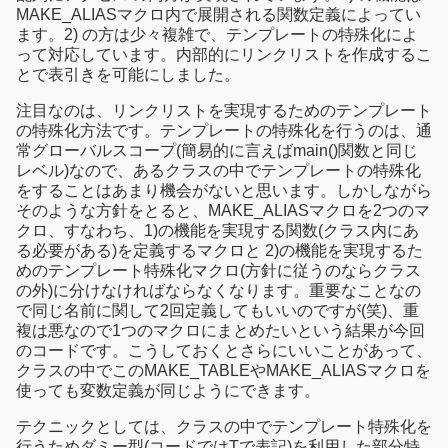
MAKE_ALIASマクロ内で展開される関数定義によってい
ます。2) の方は少々複雑で、テンプレートの特殊化によ
って対応しています。内部的にリンクリストを作成するこ
とで表引きを可能にしました。
注目なのは、リンクリストを実現するためのテンプレート
の特殊化方法です。テンプレートの特殊化を行うのは、通
常グローバルスコープ(簡易的に言えばmain()関数と同じ
レベル)なので、あるクラスの中でテンプレートの特殊化
をすることはあまり機会がないと思います。しかしながら
そのような方針をとると、MAKE_ALIASマクロを2つのマ
クロ、すなわち、1)の機能を実現する関数(クラス内にあ
る必要がある)を定義するマクロと 2)の機能を実現するた
めのテンプレート特殊化マクロ(方針に従うのならクラス
の外)に分けなければならなくなります。重要なことなの
で同じ名前に関して2回定義してもいいのですが(笑)、重
複は悪なので1つのマクロにまとめたいという結果が今回
のコードです。こうしておくとさらにいいことがあって、
クラスの中でこのMAKE_TABLEやMAKE_ALIASマクロを
使っても変数定義が同じようにできます。
テクニックとしては、クラスの中でテンプレート特殊化を
行うためダミー型(コードではTで表記)を利用した部分特