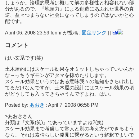
しょうか。論理的思考は概して解の多様性と相容れない部
分があるので、『地頭力』による創造にあふれた世界の真
逆、益々つまらない社会になってしまうのではないかと心
配です。
April 06, 2008 23:59 fenrir が投稿 :
固定リンク
|
|
コメント
はい文系です(笑)
土木屋的にはスケール効果をオミットしちゃっていいんか
な～っちうギモンがアタマを掠めたりします。
スケール効果というのはある意味我々の無知をさらけ出し
てるだけなんですが、土木屋の設計にはスケール効果の項
がどうしても入ってきちゃうんですよね。はい。
Posted by:
あおき
: April 7, 2008 06:58 PM
>あおきさん
分類は『文系(笑)』であっていますよね?(笑)
スケール効果まで考慮して常人と別の考え方ができるよう
なら、それは素晴らしい発見に繋がるという解釈でよいで