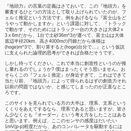
『地頭力』の言葉の定義はさておいて、この『地頭力』を
審査するひとつの方法として取り上げられていたのが、フ
ェルミ推定という方法です。例をあげるなら『富士山をど
うやって動かしますか』という課題に対して、『トラック
で動かす、そのためにはトラック一台の大きさは大体2 x
3 x 6mだから、1台で土砂36m^3が運べて、富士山は大体
底辺半径20km、高さ4000mの円錐だから体積は
(hoge)m^3で、割り算すると(hoge)台分で…』という仮説
に支えられた論理的思考ができれば合格だそうです。
しかし待ってください。これで本当に創造性というのが推
し量れるのでしょうか? 僕はまったくそう思いません。お
そらくこの『フェルミ推定』が身近すぎて、これはできて
当たり前、『地頭力』によって得られるはずの創造力それ
以前の問題ではないか、と感じてしまったのが正直なとこ
ろです。
このサイトを見られている方の大半は、理系、文系という
くくりをあえてするなら、理系であると思いますが、皆さ
ん少なくとも『オーダー』という考え方をしたことはある
と思います。例えば、ここのセンサの感度はだいたい
1mV(p-p)程度だから、あのコンパレータを駆動するには