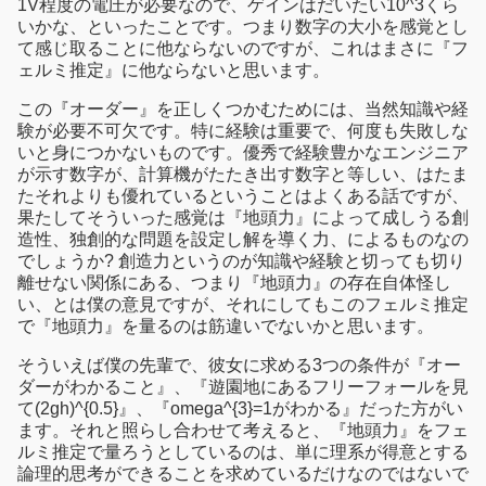
1V程度の電圧が必要なので、ゲインはだいたい10^3くら
いかな、といったことです。つまり数字の大小を感覚とし
て感じ取ることに他ならないのですが、これはまさに『フ
ェルミ推定』に他ならないと思います。
この『オーダー』を正しくつかむためには、当然知識や経
験が必要不可欠です。特に経験は重要で、何度も失敗しな
いと身につかないものです。優秀で経験豊かなエンジニア
が示す数字が、計算機がたたき出す数字と等しい、はたま
たそれよりも優れているということはよくある話ですが、
果たしてそういった感覚は『地頭力』によって成しうる創
造性、独創的な問題を設定し解を導く力、によるものなの
でしょうか? 創造力というのが知識や経験と切っても切り
離せない関係にある、つまり『地頭力』の存在自体怪し
い、とは僕の意見ですが、それにしてもこのフェルミ推定
で『地頭力』を量るのは筋違いでないかと思います。
そういえば僕の先輩で、彼女に求める3つの条件が『オー
ダーがわかること』、『遊園地にあるフリーフォールを見
て(2gh)^{0.5}』、『omega^{3}=1がわかる』だった方がい
ます。それと照らし合わせて考えると、『地頭力』をフェ
ルミ推定で量ろうとしているのは、単に理系が得意とする
論理的思考ができることを求めているだけなのではないで