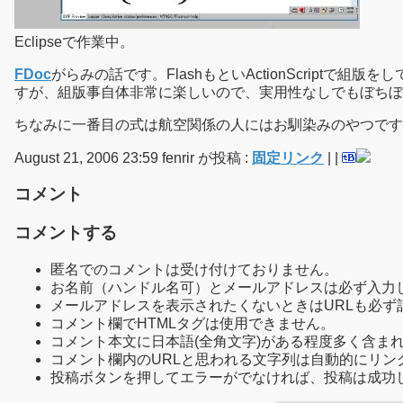
Eclipseで作業中。
FDoc
がらみの話です。FlashもといActionScriptで
すが、組版事自体非常に楽しいので、実用性なしでもぼちぼ
ちなみに一番目の式は航空関係の人にはお馴染みのやつです
August 21, 2006 23:59 fenrir が投稿 :
固定リンク
|
|
コメント
コメントする
匿名でのコメントは受け付けておりません。
お名前（ハンドル名可）とメールアドレスは必ず入力
メールアドレスを表示されたくないときはURLも必ず
コメント欄でHTMLタグは使用できません。
コメント本文に日本語(全角文字)がある程度多く含ま
コメント欄内のURLと思われる文字列は自動的にリン
投稿ボタンを押してエラーがでなければ、投稿は成功