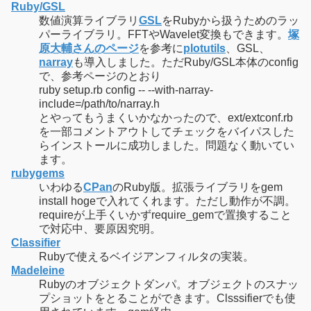
Ruby/GSL
数値演算ライブラリ
GSL
をRubyから扱うためのラッ
パーライブラリ。FFTやWavelet変換もできます。
塚
原大輔さんのページ
を参考に
plotutils
、
GSL、
narray
も導入しました。ただRuby/GSL本体のconfig
で、参考ページのとおり
ruby setup.rb config -- --with-narray-
include=/path/to/narray.h
とやってもうまくいかなかったので、ext/extconf.rb
を一部コメントアウトしてチェックをバイパスした
らインストールに成功しました。問題なく動いてい
ます。
rubygems
いわゆる
CPan
のRuby版。拡張ライブラリをgem
install hogeで入れてくれます。ただし動作が不調。
requireが上手くいかずrequire_gemで置換すること
で対応中、要原因究明。
Classifier
Rubyで使えるベイジアンフィルタの実装。
Madeleine
Rubyのオブジェクトダンパ。オブジェクトのスナッ
プショットをとることができます。Clsssifierでも使