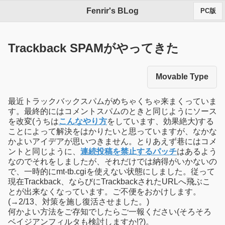
Fenrir's BLog
PC版
Trackback SPAMがやってきた
Movable Type
最近トラックバックスパムがめちゃくちゃ来まくっていま
す。最終的にはコメントスパムのときと同じようにソース
を改変(うちは
こんなやり方
をしています、効果絶大)する
ことによって解決をはかりたいと思っていますが、なかな
かよいアイデアが思いつきません。とりあえず巷にはコメ
ントと同じように、
連続投稿を禁止するパッチ
はあるよう
なのでそれをしましたが、それだけでは納得がいかないの
で、一時的にmt-tb.cgiを使えない状態にしました。従って
現在Trackback、ならびにTrackbackされたURLへ飛ぶこ
とが出来なくなっています。ご不便をおかけします。
(→2/13、対策を施し復活させました。)
何かよい方法をご存知でしたらご一報ください(そろそろ
ベイジアンフィルタも検討しますか!?)。