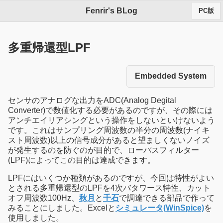
Fenrir's BLog
PC版
多重帰還型LPF
Embedded System
センサのアナログな出力をADC(Analog Degital
Converter)で数値化する必要があるのですが、その際には
アンチエイリアシングという操作をしないといけないよう
です。これはサンプリング周波数の半分の周波数(ナイキ
スト周波数)以上の信号成分があると望ましくないノイズ
が発生するのを防ぐのが目的で、ローパスフィルター
(LPF)によってこの目的は達成できます。
LPFにはいくつか種類があるのですが、今回は特性がよい
とされる多重帰還型のLPFを4次バタワース特性、カット
オフ周波数100Hz、
秋月
と
千石
で調達できる部品で作って
みることにしました。Excelと
シミュレータ(WinSpice)
を
使用しました。