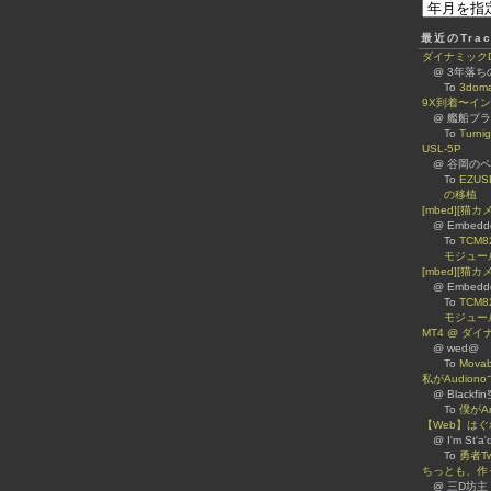
最近のTrac
ダイナミックDNS
@ 3年落
To
3dom
9X到着〜イ
@ 艦船プ
To
Turn
USL-5P
@ 谷岡のページ 
To
EZUS
の移植
[mbed][猫
@ Embed
To
TCM8
モジュー
[mbed][猫カ
@ Embed
To
TCM8
モジュー
MT4 @ ダ
@ wed@
To
Mova
私がAudiono
@ Blackfi
To
僕がA
【Web】は
@ I'm St'a'
To
勇者Tw
ちっとも、作
@ 三D坊主