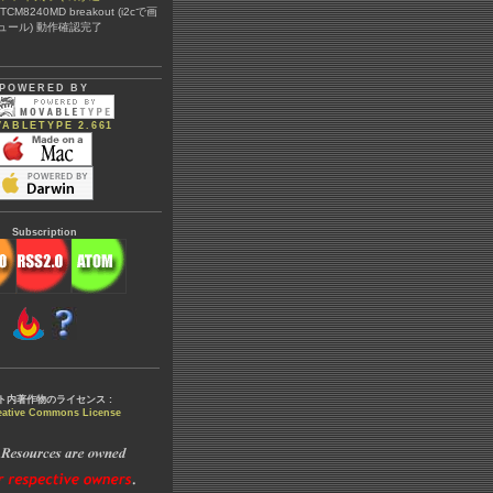
@ TCM8240MD breakout (i2cで画
ュール) 動作確認完了
POWERED BY
ABLETYPE 2.661
Subscription
ト内著作物のライセンス :