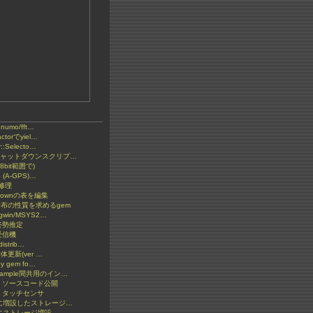
とnumo/fft…
ctorでyiel…
::Selecto…
2 シャットダウンスクリプ…
bit範囲で)
S (A-GPS)…
の修理
kdownの表を編集
分布の性質を求めるgem
gwin/MSYS2…
S姿勢推定
受信機
distrib…
y本体更新(ver …
by gem fo…
xample間共用のイン…
: ソースコード公開
 タッチセンサ
ketに増設したストレージ…
etにストレージ増設