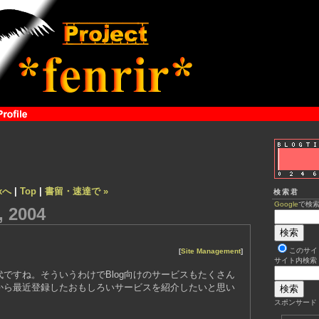
xへ
|
Top
|
書留・速達で »
検索君
Google
で検
 2004
このサイ
[
Site Management
]
サイト内検索
時代ですね。そういうわけでBlog向けのサービスもたくさん
から最近登録したおもしろいサービスを紹介したいと思い
スポンサード