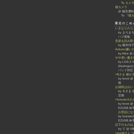
To
カメ
猫カメラ
@ 脇見運転
To
『猫カ
最近のこめ
いきなりのコ
by まろまろ
ハブ基板
音楽を読み取
by 榎本待子
Arduino
by Alice
やや遅い書き
by LOSスマホ
(Hydrogen)
バンド対応
>Bさま 確
by fenrir
換
お値段はおい
by Ｂさま @
交換
>forester
by fenrir
EZUSB.l
お世話になり
by forest
EZUSB.l
以下のものは
by て @
>tomi9さ