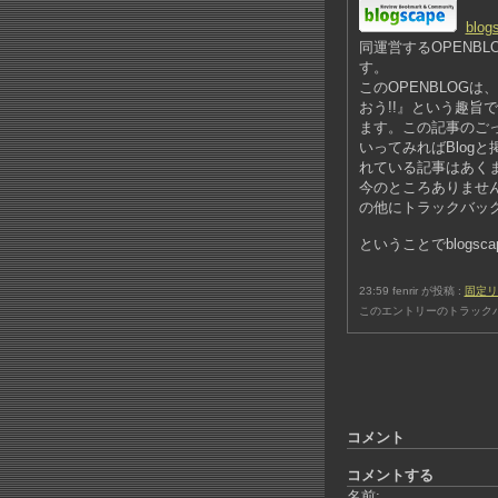
blog
同運営するOPENB
す。
このOPENBLOG
おう!!』という趣旨
ます。この記事のご
いってみればBlog
れている記事はあく
今のところありません
の他にトラックバッ
ということでblogsc
23:59 fenrir が投稿 :
固定リ
このエントリーのトラックバ
コメント
コメントする
名前: