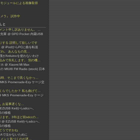
ラモジュールによる画像取得
メラ』 試作中
んと
メント申し訳ありません。 …
先輩 @ GPD Pocket 内蔵USB
りする 説明して欲しいです
 @ iPodからPCに曲を転送
嫌いだわ。 あんなもの見…
 @ 僕がArduinoを使わないわけ
込みで失礼します。 別の機…
 @ Xiaomi Mi Max
 の MIUI8 FM Radio (stock) 日本
か当時、そこまで高くなかっ…
 @ MKS Promenade-Ezy ケージ交
くらでしたか？ 私も曲げて…
 MKS Promenade-Ezy ケージ
3さん お返事遅くな…
 @ EZUSB Keilからsdccへ、
ib等の移植
ます。3年ほど前sdccの…
er3 @ EZUSB Keilからsdccへ、
ib等の移植
どうですかね
 VBAで泣かないために
ん コメント気づくのが遅…