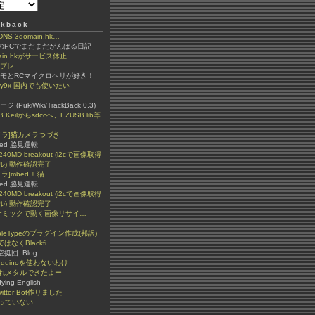
kback
 3domain.hk…
ちのPCでまだまだがんばる日記
ain.hkがサービス休止
ンプレ
ラモとRCマイクロヘリが好き！
igy9x 国内でも使いたい
(PukiWiki/TrackBack 0.3)
B Keilからsdccへ、EZUSB.lib等
カメラ]猫カメラつづき
ded 脇見運転
240MD breakout (i2cで画像取得
ル) 動作確認完了
メラ]mbed + 猫…
ded 脇見運転
240MD breakout (i2cで画像取得
ル) 動作確認完了
イナミックで動く画像リサイ…
bleTypeのプラグイン作成(邦訳)
ではなくBlackfi…
n空挺団::Blog
rduinoを使わないわけ
ぐれメタルできたよー
dying English
itter Bot作りました
っていない