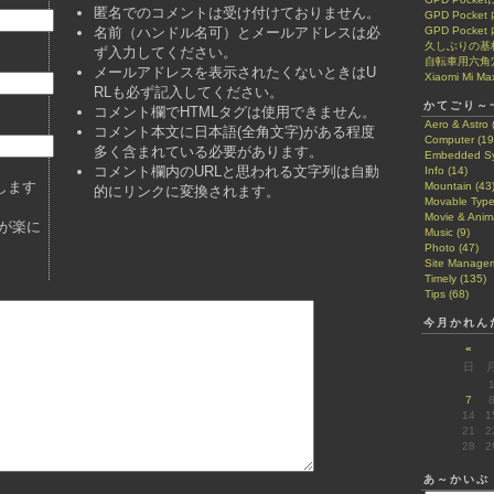
匿名でのコメントは受け付けておりません。
GPD Pock
名前（ハンドル名可）とメールアドレスは必
GPD Pocke
久しぶりの基
ず入力してください。
自転車用六角
メールアドレスを表示されたくないときはU
Xiaomi Mi Ma
RLも必ず記入してください。
かてごり～
コメント欄でHTMLタグは使用できません。
Aero & Astro 
コメント本文に日本語(全角文字)がある程度
Computer (19
多く含まれている必要があります。
Embedded Sy
コメント欄内のURLと思われる文字列は自動
Info (14)
します
Mountain (43
的にリンクに変換されます。
Movable Type
Movie & Anima
が楽に
Music (9)
Photo (47)
Site Managem
Timely (135)
Tips (68)
今月かれん
«
日
7
14
1
21
2
28
2
あ～かいぶ