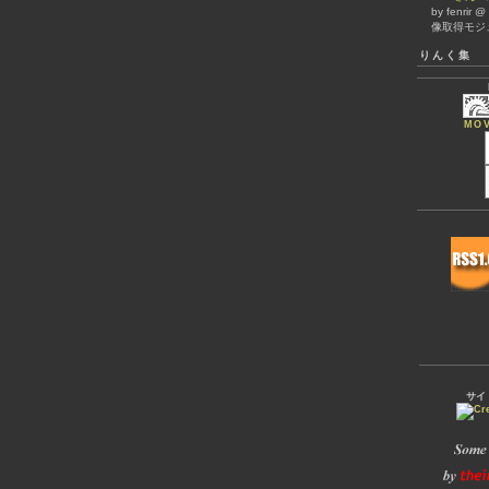
by fenrir 
像取得モジ
りんく集
MOV
サイ