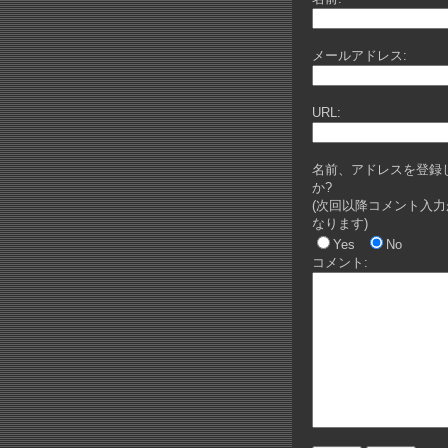
メールアドレス:
URL:
名前、アドレスを登録
か?
(次回以降コメント入力
なります)
Yes
No
コメント: