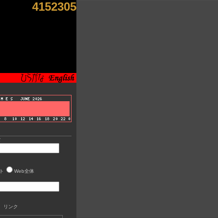
4152305
索
ト
Web全体
 リンク