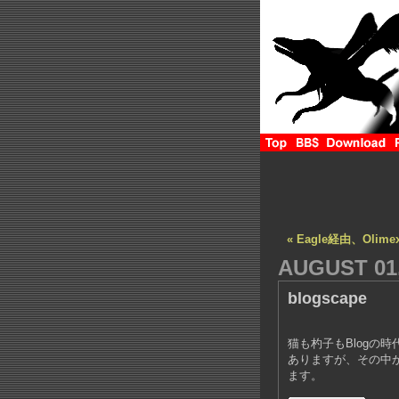
« Eagle経由、Olime
AUGUST 01,
blogscape
猫も杓子もBlogの
ありますが、その中
ます。