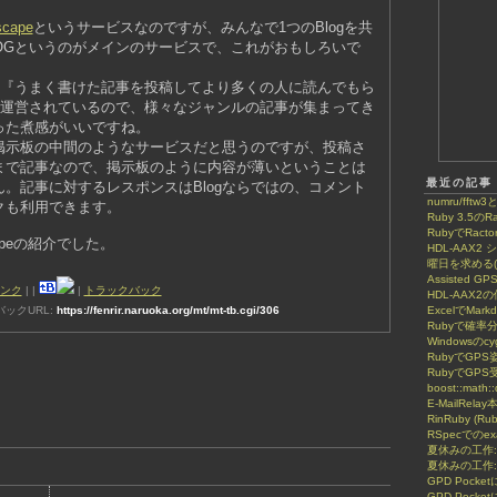
scape
というサービスなのですが、みんなで1つのBlogを共
LOGというのがメインのサービスで、これがおもしろいで
は、『うまく書けた記事を投稿してより多くの人に読んでもら
で運営されているので、様々なジャンルの記事が集まってき
った煮感がいいですね。
と掲示板の中間のようなサービスだと思うのですが、投稿さ
まで記事なので、掲示板のように内容が薄いということは
最近の記事
。記事に対するレスポンスはBlogならではの、コメント
numru/fftw3
クも利用できます。
Ruby 3.5のRa
RubyでRactor
apeの紹介でした。
HDL-AAX
曜日を求める(8
Assisted GP
ンク
|
|
|
トラックバック
HDL-AAX2
ックURL:
https://fenrir.naruoka.org/mt/mt-tb.cgi/306
ExcelでMar
Rubyで確率
Windowsのcy
RubyでGP
RubyでGPS
boost::math::
E-MailRela
RinRuby (Ru
RSpecでのe
夏休みの工作
夏休みの工作:
GPD Poc
GPD Pock