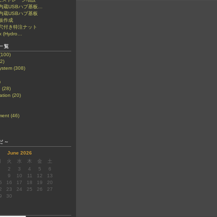
et 内蔵USBハブ基板…
t 内蔵USBハブ基板
板作成
穴付き特注ナット
x (Hydro…
一覧
(100)
2)
stem (308)
)
 (28)
tion (20)
ent (46)
だ～
June 2026
月
火
水
木
金
土
1
2
3
4
5
6
8
9
10
11
12
13
5
16
17
18
19
20
2
23
24
25
26
27
9
30