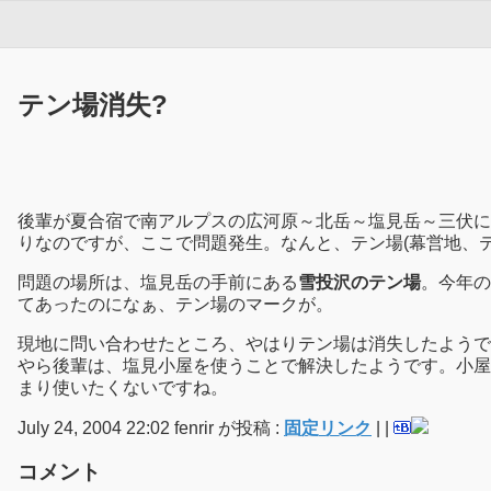
テン場消失?
後輩が夏合宿で南アルプスの広河原～北岳～塩見岳～三伏に
りなのですが、ここで問題発生。なんと、テン場(幕営地、
問題の場所は、塩見岳の手前にある
雪投沢のテン場
。今年の
てあったのになぁ、テン場のマークが。
現地に問い合わせたところ、やはりテン場は消失したようで
やら後輩は、塩見小屋を使うことで解決したようです。小屋
まり使いたくないですね。
July 24, 2004 22:02 fenrir が投稿 :
固定リンク
|
|
コメント