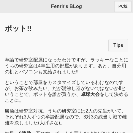
Fenrir's BLog
PC版
ポット!!
Tips
卒論で研究室配属になったわけですが、ラッキーなことに
うちの研究室は4年生用の部屋があります。あと、自分用
の机とパソコンも支給されました!!
ということで部屋をカスタマイズしているわけなのです
が、お茶が飲みたい、だが湯沸し器がないではないか!!と
いうことで、ポットを誰が買うか、
卓球大会
をして決める
ことに。
勝負は研究室対抗。うちの研究室には2人の先生がいて、
それぞれ3人ずつの卒論配属なので、3対3の総当り戦で雌
雄を決しました(大げさな)。