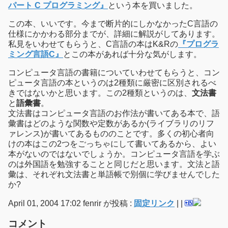
パート C プログラミング』
という本を買いました。
この本、いいです。今まで断片的にしかなかったC言語の
仕様にかかわる部分までが、詳細に解説がしてあります。
私見をいわせてもらうと、C言語の本はK&Rの
『プログラ
ミング言語C』
とこの本があれば十分な気がします。
コンピュータ言語の書籍についていわせてもらうと、コン
ピュータ言語の本というのは2種類に厳密に区別されるべ
きではないかと思います。この2種類というのは、
文法書
と
語彙書
。
文法書はコンピュータ言語のお作法が書いてある本で、語
彙書はどのような関数や定数があるか(ライブラリのリフ
ァレンス)が書いてあるもののことです。多くの初心者向
けの本はこの2つをごっちゃにして書いてあるから、よい
本がないのではないでしょうか。コンピュータ言語を学ぶ
のは外国語を勉強することと同じだと思います。文法と語
彙は、それぞれ文法書と単語帳で別個に学びませんでした
か?
April 01, 2004 17:02 fenrir が投稿 :
固定リンク
|
|
コメント