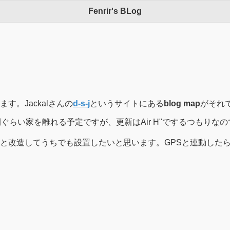
Fenrir's BLog
。Jackalさんの
d-s-j
というサイトにある
blog map
がそれ
らい家を離れる予定ですが、更新はAir H"でするつもりなので
と改造してうちでも設置したいと思います。GPSと連動した