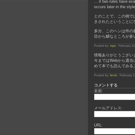
... if two rules have ex
occurs later in the styl
とのことで、この例ではどの
きされたということに
多分、このヘンは件の書籍のCh
目から鱗なところが多
Posted by:
mya
: February 1
情報ありがとうござい
今まではWebから適当
めて本でも読んでみる
Posted by:
fenrir
: February 
コメントする
名前:
メールアドレス:
URL: