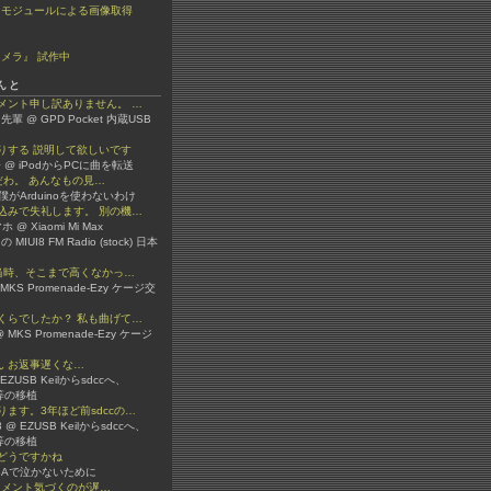
ラモジュールによる画像取得
メラ』 試作中
んと
メント申し訳ありません。 …
先輩 @ GPD Pocket 内蔵USB
りする 説明して欲しいです
 @ iPodからPCに曲を転送
嫌いだわ。 あんなもの見…
 @ 僕がArduinoを使わないわけ
込みで失礼します。 別の機…
 @ Xiaomi Mi Max
 の MIUI8 FM Radio (stock) 日本
か当時、そこまで高くなかっ…
 @ MKS Promenade-Ezy ケージ交
くらでしたか？ 私も曲げて…
 MKS Promenade-Ezy ケージ
3さん お返事遅くな…
 @ EZUSB Keilからsdccへ、
ib等の移植
ます。3年ほど前sdccの…
er3 @ EZUSB Keilからsdccへ、
ib等の移植
どうですかね
 VBAで泣かないために
ん コメント気づくのが遅…