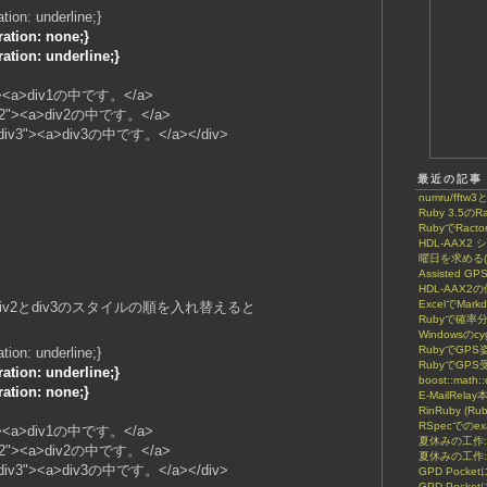
ation: underline;}
ration: none;}
ration: underline;}
v1"><a>div1の中です。</a>
iv2"><a>div2の中です。</a>
iv3"><a>div3の中です。</a></div>
最近の記事
numru/fftw3
Ruby 3.5のRa
RubyでRactor
HDL-AAX
曜日を求める(8
Assisted GP
HDL-AAX2
ExcelでMar
v2とdiv3のスタイルの順を入れ替えると
Rubyで確率
Windowsのcy
RubyでGP
ation: underline;}
RubyでGPS
ration: underline;}
boost::math::
ration: none;}
E-MailRela
RinRuby (Ru
RSpecでのe
v1"><a>div1の中です。</a>
夏休みの工作
iv2"><a>div2の中です。</a>
夏休みの工作:
iv3"><a>div3の中です。</a></div>
GPD Poc
GPD Pock