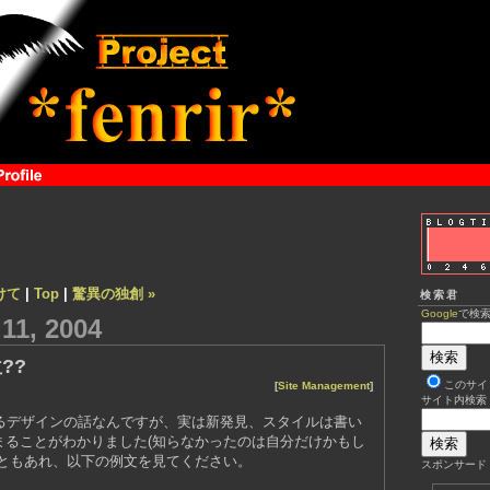
けて
|
Top
|
驚異の独創 »
検索君
Google
で検
1, 2004
??
このサイ
[
Site Management
]
サイト内検索
よるデザインの話なんですが、実は新発見、スタイルは書い
まることがわかりました(知らなかったのは自分だけかもし
はともあれ、以下の例文を見てください。
スポンサード