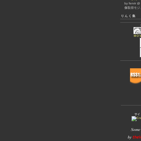
by fenrir 
像取得モジ
りんく集
MOV
サイ