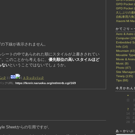
GPD Pock
GPD Pocke
久しぶりの基
自転車用六角
Xiaomi Mi Ma
かてごり～
Aero & Astro 
Computer (19
Embedded Sy
はずの下線が表示されません。
Info (14)
Mountain (43
ルシートの中であらわれた順にスタイルが上書きされてい
Movable Type
す。このことから考えるに、
優先順位の高いスタイルほど
Movie & Anima
Music (9)
らない
ということではないでしょうか。
Photo (47)
Site Managem
Timely (135)
ンク
|
|
|
トラックバック
Tips (68)
ックURL:
https://fenrir.naruoka.org/mt/mt-tb.cgi/169
今月かれん
«
日
7
14
1
21
2
28
2
g Style Sheetからの引用ですが、
あ～かいぶ