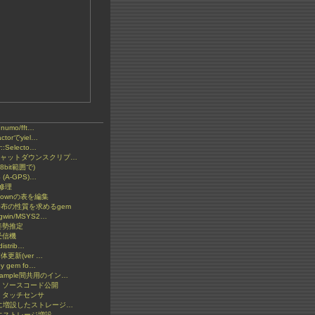
とnumo/fft…
ctorでyiel…
::Selecto…
2 シャットダウンスクリプ…
bit範囲で)
S (A-GPS)…
の修理
kdownの表を編集
分布の性質を求めるgem
gwin/MSYS2…
S姿勢推定
受信機
distrib…
y本体更新(ver …
by gem fo…
xample間共用のイン…
: ソースコード公開
 タッチセンサ
ketに増設したストレージ…
etにストレージ増設