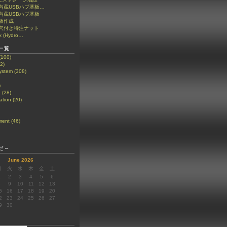
et 内蔵USBハブ基板…
t 内蔵USBハブ基板
板作成
穴付き特注ナット
x (Hydro…
一覧
(100)
2)
stem (308)
)
 (28)
tion (20)
ent (46)
だ～
June 2026
月
火
水
木
金
土
1
2
3
4
5
6
8
9
10
11
12
13
5
16
17
18
19
20
2
23
24
25
26
27
9
30