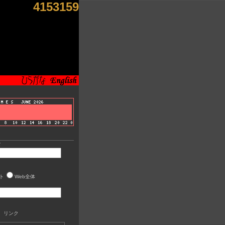
4153159
索
ト
Web全体
 リンク