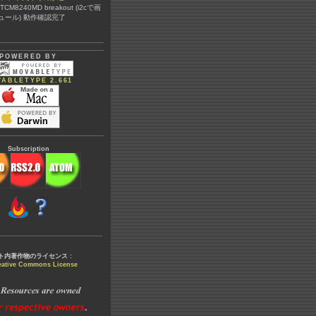
@ TCM8240MD breakout (i2cで画
ュール) 動作確認完了
POWERED BY
ABLETYPE 2.661
Subscription
ト内著作物のライセンス :