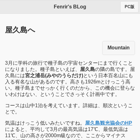
Fenrir's BLog
PC版
屋久島へ
Mountain
3月に学科の旅行で種子島の宇宙センターにまで行くこと
になりました。種子島といえば、
屋久島
の隣の島です。屋
久島には
宮之浦岳(みやのうらだけ)
という日本百名山にも
入る有名な山があるのです。高さも1926mとけっこう高
い。種子島までせっかく行くのだから、この機会に登らな
いわけはない、ということでさっそく計画中です。
コースは山中1泊を考えています。詳細は、順次というこ
とで。
気温はけっこう低いみたいですね。
屋久島観光協会のHP
によると、平均して3月の最高気温は17℃、最低気温は
11℃、山の高さが2000m級なので、ここからマイナス