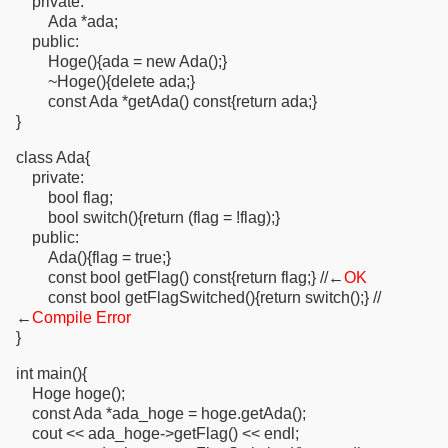
private:
Ada *ada;
public:
Hoge(){ada = new Ada();}
~Hoge(){delete ada;}
const Ada *getAda() const{return ada;}
}
class Ada{
private:
bool flag;
bool switch(){return (flag = !flag);}
public:
Ada(){flag = true;}
const bool getFlag() const{return flag;} //←
OK
const bool getFlagSwitched(){return switch();} //
←
Compile Error
}
int main(){
Hoge hoge();
const Ada *ada_hoge = hoge.getAda();
cout << ada_hoge->getFlag() << endl;