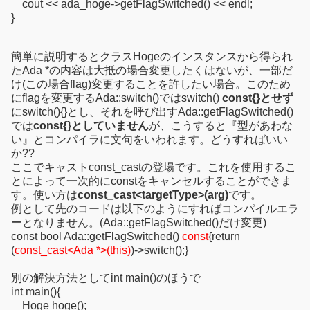
cout << ada_hoge->getFlagSwitched() << endl;
}
簡単に説明するとクラスHogeのインスタンスから得られ
たAda *の内容は大抵の場合変更したくはないが、一部だ
け(この場合flag)変更することを許したい場合。このため
にflagを変更するAda::switch()ではswitch()
const{}とせず
にswitch(){}とし、それを呼び出すAda::getFlagSwitched()
では
const{}としていません
が、こうすると『型があわな
い』とコンパイラに文句をいわれます。どうすればいい
か??
ここでキャストconst_castの登場です。これを使用するこ
とによって一次的にconstをキャンセルすることができま
す。使い方は
const_cast<targetType>(arg)
です。
例として先のコードは以下のようにすればコンパイルエラ
ーとなりません。(Ada::getFlagSwitched()だけ変更)
const bool Ada::getFlagSwitched()
const
{return
(
const_cast<Ada *>(this)
)->switch();}
別の解決方法としてint main()のほうで
int main(){
Hoge hoge();