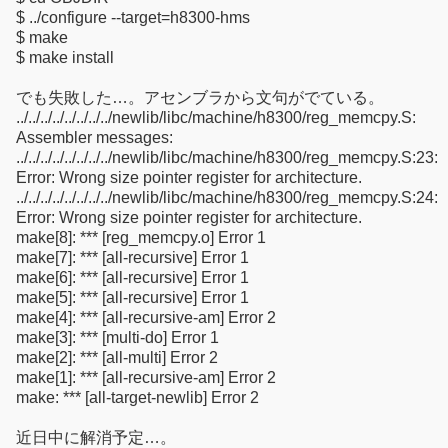
$ ../configure --target=h8300-hms
$ make
$ make install
でも失敗した…。アセンブラから文句がでている。
../../../../../../../../newlib/libc/machine/h8300/reg_memcpy.S:
Assembler messages:
../../../../../../../../newlib/libc/machine/h8300/reg_memcpy.S:23:
Error: Wrong size pointer register for architecture.
../../../../../../../../newlib/libc/machine/h8300/reg_memcpy.S:24:
Error: Wrong size pointer register for architecture.
make[8]: *** [reg_memcpy.o] Error 1
make[7]: *** [all-recursive] Error 1
make[6]: *** [all-recursive] Error 1
make[5]: *** [all-recursive] Error 1
make[4]: *** [all-recursive-am] Error 2
make[3]: *** [multi-do] Error 1
make[2]: *** [all-multi] Error 2
make[1]: *** [all-recursive-am] Error 2
make: *** [all-target-newlib] Error 2
近日中に解消予定…。