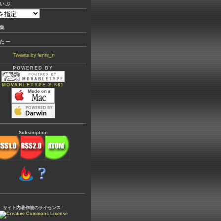
いぶ
集
たー
Tweets by fenrir_n
POWERED BY
MOVABLETYPE 2.661
Subscription
サイト内著作物のライセンス :