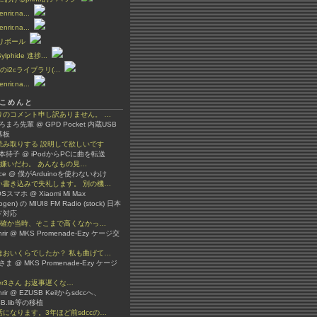
fenrir.na...
fenrir.na...
のリボール
Sylphide 進捗...
noのi2cライブラリ(...
fenrir.na...
こめんと
りのコメント申し訳ありません。 …
まろまろ先輩 @ GPD Pocket 内蔵USB
基板
読み取りする 説明して欲しいです
榎本待子 @ iPodからPCに曲を転送
ino嫌いだわ。 あんなもの見…
lice @ 僕がArduinoを使わないわけ
い書き込みで失礼します。 別の機…
OSスマホ @ Xiaomi Mi Max
ogen) の MIUI8 FM Radio (stock) 日本
ド対応
ま 確か当時、そこまで高くなかっ…
enrir @ MKS Promenade-Ezy ケージ交
はおいくらでしたか？ 私も曲げて…
さま @ MKS Promenade-Ezy ケージ
ster3さん お返事遅くな…
enrir @ EZUSB Keilからsdccへ、
SB.lib等の移植
になります。3年ほど前sdccの…