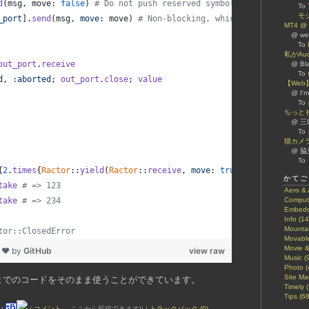
d
(
msg
,
move
: 
false
)
# Do not push reserved symbols(:exited and :
To
モ
_port
]
.
send
(
msg
,
move
: 
move
)
# Non-blocking, which differs from 
MT4 
@ w
To
私がAud
out_port
.
receive
@ Bl
To
d
,
:aborted
;
out_port
.
close
;
value
【We
@ I'm
To
ちっと
@ 三
To
猫カメ
@ 脇
To
{
2
.
times
{
Ractor
::
yield
(
Ractor
::
receive
,
move
: 
true
)
}
;
345
}
かてご
take
# => 123
Aero & 
take
# => 234
Compute
Embedd
Info (14
Mountai
tor::ClosedError
Movable
Movie &
h ❤ by
GitHub
view raw
Music (9
Photo (
Site Ma
.4までのコードをそのまま使うことができています。
Timely 
Tips (68
|
|
|
コメント
←ここから投稿できます!! |
トラックバック (0)