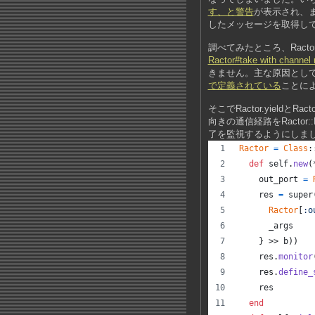
す、と警告
が表示され、ま
したメッセージを取得し
調べてみたところ、Ractor
Ractor#take with channel r
きません。主な原因として、R
で定義されている
ことに
そこでRactor.yieldと
向きの通信経路をRactor
了を監視するようにしま
Ractor
=
Class
:
def
self
.
new
(
out_port
=
res
=
super
Ractor
[
:o
_args
}
 >> 
b
)
)
res
.
monitor
res
.
define_
res
end