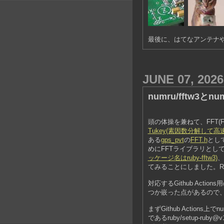
最後に、はてなアンテナや
JUNE 07, 2026
numru/fftw3とnu
頭の体操を兼ねて、FFT(Fas
Tukey(素因数分解して高
ある
gps_pvt
の
FFT.h
とし
めにFFTライブラリとし
ッケージ名はruby-fftw3)
、
てみることにしました。Rs
対応するGithub Actions
つか嵌った点があるので
まずGithub Actions上
であるruby/setup-ru