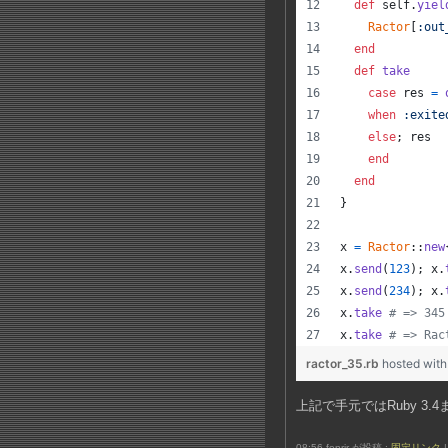
def
self
.
yiel
Ractor
[
:out
end
def
take
case
res
=
when
:exite
else
;
res
end
end
}
x
=
Ractor
::
new
x
.
send
(
123
)
;
x
.
x
.
send
(
234
)
;
x
.
x
.
take
# => 345
x
.
take
# => Rac
ractor_35.rb
hosted wit
上記で手元ではRuby 3
08:56 fenrir が投稿 :
固定リンク