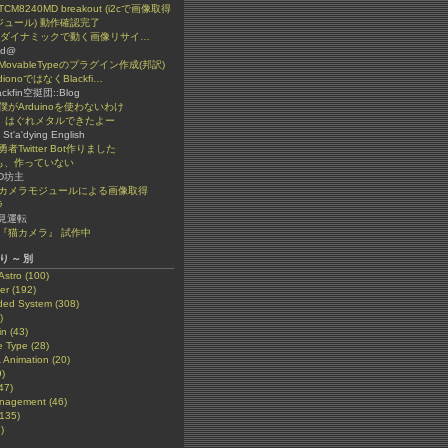
aborted)
TCM8240MD breakout (i2cで画像取得
ジュール) 動作確認完了
the original version
@ ダイナミックで動く画像リサイ…
ed@
MovableTypeのプラグイン作成(邦訳)
ionoではなくBlackfi…
ackfin空挺団::Blog
僕がArduinoを使わないわけ
b】はぐれメタルできたよー
 St'a'dying English
勇者Twitter Bot作りました
も、作っていない
D坊主
カメラモジュールによる画像取得
ラ
見運転
『猫カメラ』 試作中
り～別
Astro (100)
r (192)
ed System (308)
)
n (43)
 Type (28)
 Animation (20)
)
47)
nagement (46)
(135)
)