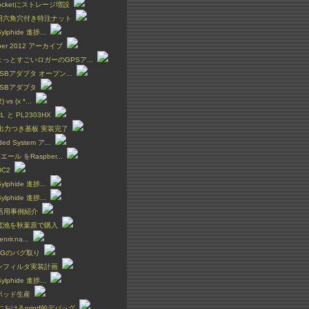
Pocketにストレージ増設
用六角穴付き特注ナット
Sylphide 進捗...
ber 2012 アーカイブ
っとすごいロガーのGPSア...
-USBアダプタ オープン...
-USBアダプタ
) vs (x *...
RL と PL2303HX
入出力つき基板 実装完了
ed System ア...
エール をRaspber...
DC2
Sylphide 進捗...
Sylphide 進捗...
y 活用事例紹介
0電池を秋葉原で購入
fenrir.na...
TAGのバグ取り
ンフィルタ実装計画
Sylphide 進捗...
ポッド生産
yにおけるprintf的デバッグ