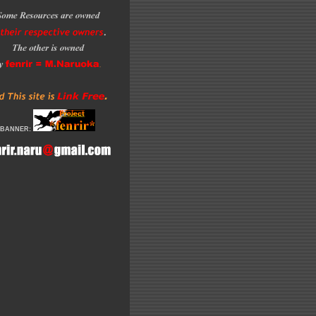
BANNER:
l