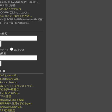
orester3 @ EZUSB Keilからsdccへ、
SB.lib等の移植
ものはどうですかね
て @ VBAで泣かないために
i9さん コメント気づくのが遅…
nrir @ TCM8240MD breakout (i2cで画
得モジュール) 動作確認完了
で検索
のサイト
Web全体
内検索
記事
fftw3とnumo/fft…
.5のRactorでyiel…
actor::Selecto…
AAX2 シャットダウンスクリプ…
める(8bit範囲で)
ed GPS (A-GPS)…
AX2の修理
でMarkdownの表を編集
で確率分布の性質を求めるgem
wsのcygwin/MSYS2…
でGPS姿勢推定