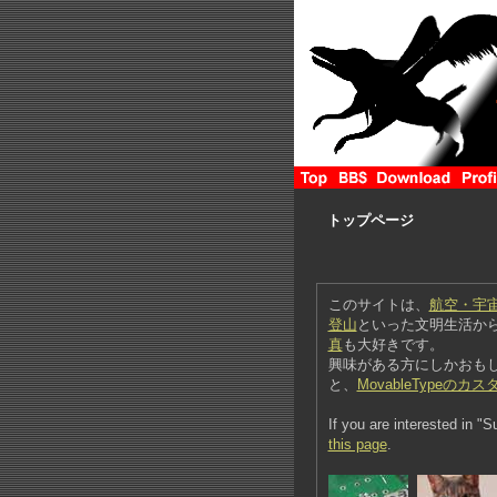
トップページ
このサイトは、
航空・宇
登山
といった文明生活か
真
も大好きです。
興味がある方にしかおも
と、
MovableTypeのカ
If you are interested in "
this page
.