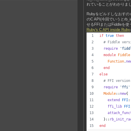
れていることがわかりまし
Rubyをビルドしなおす
のC API(今回でいうとrb_
せるFFIまたはFiddl
Ruby's C API inside Ruby
if
true
then
# Fiddle vers
require
'fidd
module
Fiddle
Function
.
ne
end
else
# FFI version
require
'ffi'
Module
::
new
{
extend
FFI
:
ffi_lib
FFI
attach_func
}
::
rb_init_ra
end