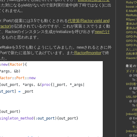
Ruby
た対になるyieldがないので並列実行途中(終了時ではなく)に出
boost::
てくれません。
E-Mail
RinRub
RSpe
::Portの提案には3.5でも動くとされる
代替策(Ractor.yield and
夏休みの
actor)
が記述されているのですが、これが実装ミスでうまく動
夏休みの
actorのインスタンス生成がinitializeを呼び出さず
newだけ
GPD 
よるものと思われます。
GPD 
GPD P
GPD P
Ractor#takeを3.5でも動くようにしてみました。newされるときに外
久しぶ
::Portで新たに追加してあげています。また
Ractor#monitor
で終
自転車
した。
Xiaomi 
:
new
(
Ractor
)
{
最近のT
*
args
,
 &
b
)
ダイナミッ
@ 
Ractor
::
Port
::
new
To
9X到
(
out_port
,
 *
args
,
 &
(
proc
{
|
_port
,
 *
_args
|
@ 
ut_port
]
=
_port
To
USL-5P
@ 谷岡
To
の
(
out_port
)
[mbe
singleton_method
(
:out_port
)
{
out_port
}
@ E
To
モ
[mbed
@ E