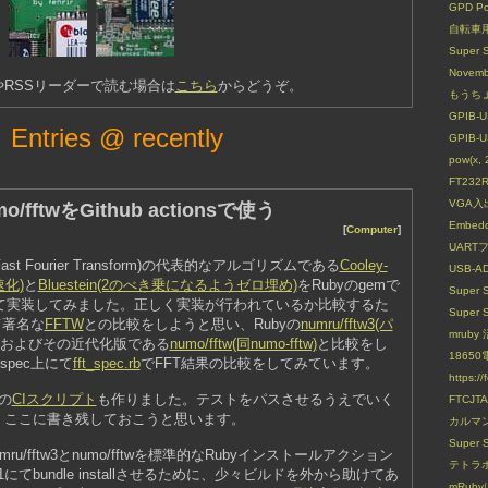
GPD 
自転車
Super 
Novem
RSSリーダーで読む場合は
こちら
からどうぞ。
もうちょ
GPIB
Entries @ recently
GPIB
pow(x, 2
FT232
VGA
mo/fftwをGithub actionsで使う
Embedd
[
Computer
]
UARTフ
t Fourier Transform)の代表的なアルゴリズムである
Cooley-
USB-A
速化)
と
Bluestein(2のべき乗になるようゼロ埋め)
をRubyのgemで
Super 
て実装してみました。正しく実装が行われているか比較するた
Super 
て著名な
FFTW
との比較をしようと思い、Rubyの
numru/fftw3(パ
mrub
およびその近代化版である
numo/fftw(同numo-fftw)
と比較をし
1865
pec上にて
fft_spec.rb
でFFT結果の比較をしてみています。
https://
用の
CIスクリプト
も作りました。テストをパスさせるうえでいく
FTCJ
、ここに書き残しておこうと思います。
カルマ
Super 
でnumru/fftw3とnumo/fftwを標準的なRubyインストールアクション
テトラ
by@v1にてbundle installさせるために、少々ビルドを外から助けてあ
mRub