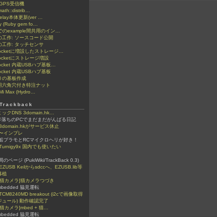
でGPS受信機
math::distrib…
Relay本体更新(ver …
y (Ruby gem fo…
cでのexample間共用のイン…
工作: ソースコード公開
工作: タッチセンサ
Pocketに増設したストレージ…
Pocketにストレージ増設
ocket 内蔵USBハブ基板…
ocket 内蔵USBハブ基板
りの基板作成
用六角穴付き特注ナット
Mi Max (Hydro…
rackback
クDNS 3domain.hk…
3年落ちのPCでまだまだがんばる日記
3domain.hkがサービス休止
着〜インプレ
艦船プラモとRCマイクロヘリが好き！
Turnigy9x 国内でも使いたい
のページ (PukiWiki/TrackBack 0.3)
EZUSB Keilからsdccへ、EZUSB.lib等
移植
d][猫カメラ]猫カメラつづき
mbedded 脇見運転
TCM8240MD breakout (i2cで画像取得
ジュール) 動作確認完了
][猫カメラ]mbed + 猫…
mbedded 脇見運転