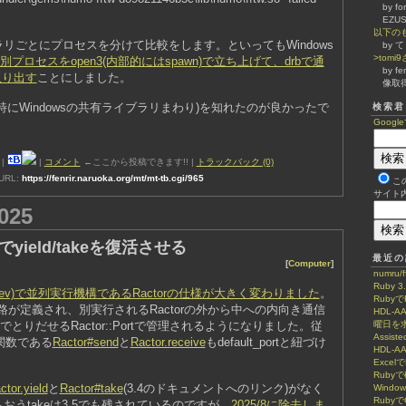
by f
EZU
以下の
リごとにプロセスを分けて比較をします。といってもWindows
by 
>tom
別プロセスをopen3(内部的にはspawn)で立ち上げて、drbで通
by fe
取り出す
ことにしました。
像取
にWindowsの共有ライブラリまわり)を知れたのが良かったで
検索君
Google
|
|
|
コメント
←ここから投稿できます!! |
トラックバック (0)
RL:
https://fenrir.naruoka.org/mt/mt-tb.cgi/965
こ
サイト
025
orでyield/takeを復活させる
最近の
[
Computer
]
numru/
Ruby 3
.5-dev)で並列実行機構であるRactorの仕様が大きく変わりました
。
RubyでR
路が定義され、別実行されるRactorの外から中への内向き通信
HDL-
でとりだせるRactor::Portで管理されるようになりました。従
曜日を求
Assist
関数である
Ractor#send
と
Ractor.receive
もdefault_portと紐づけ
HDL-A
Excel
Ruby
ctor.yield
と
Ractor#take
(3.4のドキュメントへのリンク)がなく
Windo
Ruby
うtakeは3.5でも残されているのですが、
2025/8に除去しま