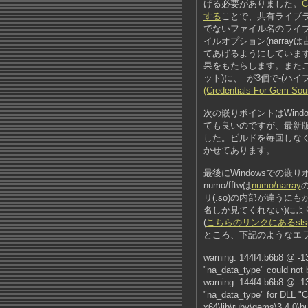
げる必要がありました。
する
ことで、共有ライブラリのパ
でないファイル名のライ
イルオプション(narrayは
てあげるようにしていま
果をもたらします。またこ
ット)に、_が3個で-(ハ
(Credentials For Gem
次の嵌りポイントはWind
ても良いのですが、最新
した。ビルドを毎回しな
かせてあります。
最後にWindowsでの嵌りポ
numo/fftwは
numo/narray
リ(.so)の内部が違うに
名しか見てくれない)によ
(
こちらのリンクにあるsls(
ところ、下記のようなエ
warning: 144f4:b6b8 @ -
"na_data_type" could not
warning: 144f4:b6b8 @ -1
"na_data_type" for DLL "
x64\lib\ruby\gems\3.4.0\b