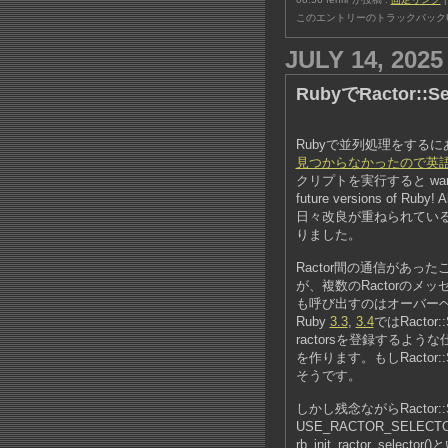
このエントリーのトラックバックU
JULY 14, 2025
RubyでRactor::
Rubyで並列処理をするに
見つからなかったので英語
クリプトを実行すると warning: Ra
future versions of Rub
日々改良が重ねられてい
りました。
Ractor間の通信があったこと
が、複数のRactorのメ
も呼び出すのはオーバー
Ruby
3.3
,
3.4
ではRacto
ractorsを登録するような仕
を作ります。もしRactor
そうです。
しかし残念ながらRactor:
USE_RACTOR_SEL
rb_init_ractor_sele