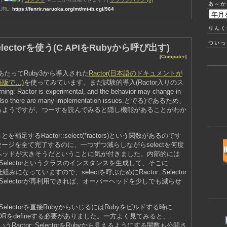
あ～か
RL:
https://fenrir.naruoka.org/mt/mt-tb.cgi/964
りんく
ついっ
Selectorを使う(C APIをRubyから呼び出す)
[
Computer
]
あたってRuby3から導入された
Ractor(日本語のドキュメントが
版で…)
を使ってみています。まだ試験的導入(Ractor入りのス
ctor is experimental, and the behavior may change in
y! Also there are many implementation issues.とでる)であるため、
るようですが、つーすを読んでみると隠し機能があることがわか
を補足するRactor::select(*ractors)という関数があるのです
ッセージを全て完了するのに、一つずつ減らしながらselectを何度
ヘッドが大きそうだということに気が付きました。内部的には
r::Selectorというクラスのインスタンスを生成して、そこに
組みになっていますので、selectを呼ぶためにRactor::Selector
::Selectorが再利用できれば、オーバーヘッドを少しでも減らせ
:Selectorを直接RubyからいじるにはRubyをビルドする時に
ECTORをdefineする必要がありました。一方よく見てみると、
ctor()というRactor::SelectorをRubyから見えるようにする関数も公開さ