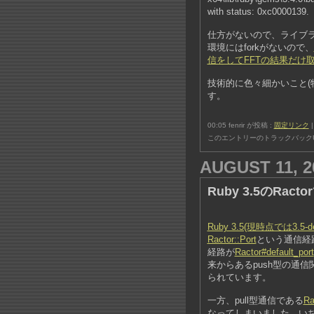
with status: 0xc0000139.
仕方がないので、ライブラ
環境にはforkがないので、
信をしてFFTの結果だけ
技術的に色々細かいこと(特
す。
00:05 fenrir が投稿 :
固定リンク
このエントリーのトラックバックU
AUGUST 11, 2
Ruby 3.5のRact
Ruby 3.5(現時点では3
Ractor::Port
という通信経
経路が
Ractor#default_port
来からあるpush型の通信
られています。
一方、pull型通信である
Ra
なってしまいました。いちお