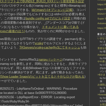
CIスクリプト上でBUNDLE_BUILD_XXXという環境変数を設定
https://
スやファイル名(-l:narray.soとすると標準(=libnarray.so)
https://
ブラリにリンクできる、
ldのmanの-lオプションに記載
)、コンパ
古いのでgcc-15以降でもビルドするには-std=c17が必要)を教え
BGA
す。この環境変数は
bundle config setでのビルド設定
と同様の効
Super 
の環境変数の命名規則ですが、_(アンダースコア)が2個で.(ド
Ardui
イフン)になるという仕様があり、
ドキュメントに書いてある
https://
 Sourcesの最後のほう)
ものの、気が付くのに時間がかかりました。
最近の
いきな
ows環境におけるFFTWライブラリの調達です。pacmanを使っ
by 
版を追えてなさそうなので
vcpkg
でセルフビルドするようにしま
ハブ
くてよいよう、
TAServers/vcpkg-cache@v3にてキャッシュ
も効
音楽を
by 
Ardu
by A
イントです。numru/fftw3は
narrayパッケージ
のnarray.soを、
やや遅
のnarray.soを参照します。同時に使おうとすると、共有ライブラ
by L
もかかわらず、同じ名前(Windowsではパス全体ではなくファイル
(Hydr
バン
りシンボル解決ができず、死にます。gdbで動きをおってみた
>Bさ
Show Loader Snaps)のビットを立てると十分なログが取れる
)
by f
ラーがでていました。
換
お値段
by Ｂ
1382925171 - LdrpNameToOrdinal - WARNING: Procedure
交換
 be located in DLL at base 0x00007FFFD1280000.
>fore
382925156 - LdrpReportError - ERROR: Locating export
by f
C:\Tools\Ruby\Ruby34-
EZU
お世話
undler\gems\numo-fftw-d89821146b5c\lib\numo\fftw.so" failed