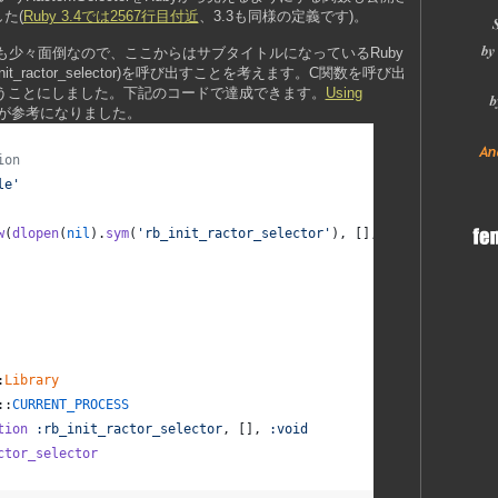
た(
Ruby 3.4では2567行目付近
、3.3も同様の定義です)。
のも少々面倒なので、ここからはサブタイトルになっているRuby
init_ractor_selector)を呼び出すことを考えます。C関数を呼び出
eを使うことにしました。下記のコードで達成できます。
Using
が参考になりました。
ion
le'
w
(
dlopen
(
nil
)
.
sym
(
'rb_init_ractor_selector'
)
,
[
]
,
TYPE_VOID
)
.
cal
:
Library
::
CURRENT_PROCESS
tion
:rb_init_ractor_selector
,
[
]
,
:void
ctor_selector