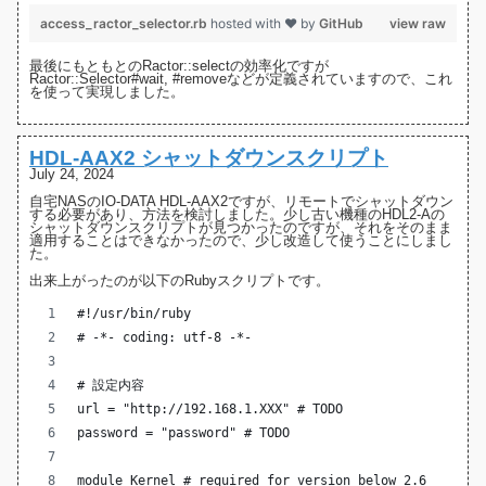
access_ractor_selector.rb
hosted with ❤ by
GitHub
view raw
最後にもともとのRactor::selectの効率化ですが
Ractor::Selector
#wait
,
#remove
などが定義されていますので、これ
を使って実現しました。
HDL-AAX2 シャットダウンスクリプト
July 24, 2024
自宅NASの
IO-DATA HDL-AAX2
ですが、リモートでシャットダウン
する必要があり、方法を検討しました。少し古い機種の
HDL2-Aの
シャットダウンスクリプト
が見つかったのですが、それをそのまま
適用することはできなかったので、少し改造して使うことにしまし
た。
出来上がったのが以下のRubyスクリプトです。
#!/usr/bin/ruby
# -*- coding: utf-8 -*-
# 設定内容
url = "http://192.168.1.XXX" # TODO
password = "password" # TODO
module Kernel # required for version below 2.6