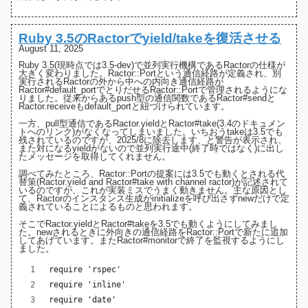
Ruby 3.5のRactorでyield/takeを復活させる
August 11, 2025
Ruby 3.5(現時点では3.5-dev)で並列実行機構であるRactorの仕様が
大きく変わりました
。
Ractor::Port
という通信経路が定義され、別
実行されるRactorの外から中への内向き通信経路が
Ractor#default_port
でとりだせるRactor::Portで管理されるようにな
りました。従来からあるpush型の通信関数である
Ractor#send
と
Ractor.receive
もdefault_portと紐づけられています。
一方、pull型通信である
Ractor.yield
と
Ractor#take
(3.4のドキュメン
トへのリンク)がなくなってしまいました。いちおうtakeは3.5でも
残されているのですが、
2025/8に除去します、と警告
が表示され、
また対になるyieldがないので並列実行途中(終了時ではなく)に出し
たメッセージを取得してくれません。
調べてみたところ、Ractor::Portの提案には3.5でも動くとされる
代
替策(Ractor.yield and Ractor#take with channel ractor)
が記述されて
いるのですが、これが実装ミスでうまく動きません。主な原因とし
て、Ractorのインスタンス生成がinitializeを呼び出さず
newだけで定
義されている
ことによるものと思われます。
そこでRactor.yieldとRactor#takeを3.5でも動くようにしてみまし
た。newされるときに外向きの通信経路をRactor::Portで新たに追加
してあげています。また
Ractor#monitor
で終了を監視するようにし
ました。
require 'rspec'
require 'inline'
require 'date'