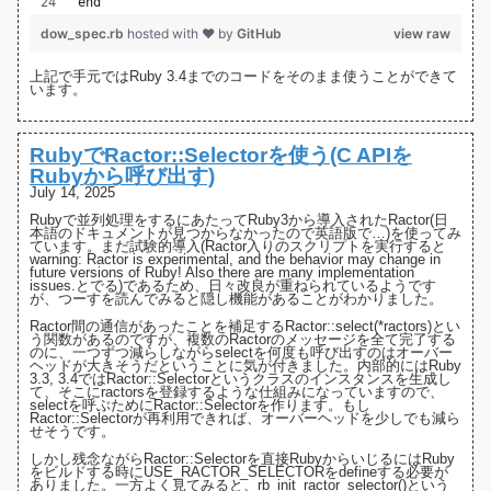
end
dow_spec.rb
hosted with ❤ by
GitHub
view raw
上記で手元ではRuby 3.4までのコードをそのまま使うことができて
います。
RubyでRactor::Selectorを使う(C APIを
Rubyから呼び出す)
July 14, 2025
Rubyで並列処理をするにあたってRuby3から導入された
Ractor(日
本語のドキュメントが見つからなかったので英語版で…)
を使ってみ
ています。まだ試験的導入(Ractor入りのスクリプトを実行すると
warning: Ractor is experimental, and the behavior may change in
future versions of Ruby! Also there are many implementation
issues.とでる)であるため、日々改良が重ねられているようです
が、つーすを読んでみると隠し機能があることがわかりました。
Ractor間の通信があったことを補足するRactor::select(*ractors)とい
う関数があるのですが、複数のRactorのメッセージを全て完了する
のに、一つずつ減らしながらselectを何度も呼び出すのはオーバー
ヘッドが大きそうだということに気が付きました。内部的にはRuby
3.3
,
3.4
ではRactor::Selectorというクラスのインスタンスを生成し
て、そこにractorsを登録するような仕組みになっていますので、
selectを呼ぶためにRactor::Selectorを作ります。もし
Ractor::Selectorが再利用できれば、オーバーヘッドを少しでも減ら
せそうです。
しかし残念ながらRactor::Selectorを直接RubyからいじるにはRuby
をビルドする時にUSE_RACTOR_SELECTORをdefineする必要が
ありました。一方よく見てみると、rb_init_ractor_selector()という