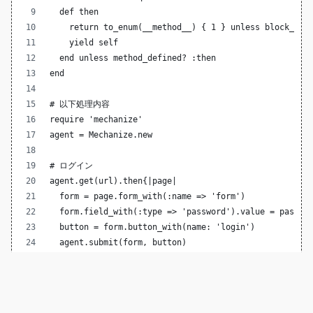
  def then
    return to_enum(__method__) { 1 } unless block_giv
    yield self
  end unless method_defined? :then
end
# 以下処理内容
require 'mechanize'
agent = Mechanize.new
# ログイン
agent.get(url).then{|page|
  form = page.form_with(:name => 'form')
  form.field_with(:type => 'password').value = passwo
  button = form.button_with(name: 'login')
  agent.submit(form, button)
}
agent.get(url + "/admin/system/power/shutdown").then{
  # シャットダウンページ