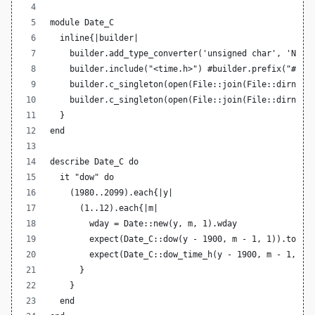
module Date_C
  inline{|builder|
    builder.add_type_converter('unsigned char', 'NUM2
    builder.include("<time.h>") #builder.prefix("#inc
    builder.c_singleton(open(File::join(File::dirname
    builder.c_singleton(open(File::join(File::dirname
  }
end
describe Date_C do
  it "dow" do
    (1980..2099).each{|y|
      (1..12).each{|m|
        wday = Date::new(y, m, 1).wday
        expect(Date_C::dow(y - 1900, m - 1, 1)).to eq
        expect(Date_C::dow_time_h(y - 1900, m - 1, 1)
      }
    }
  end