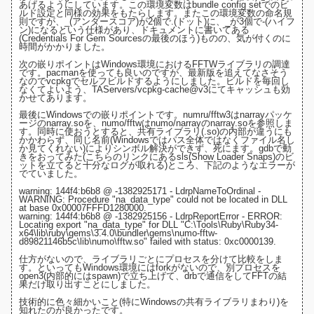
あげるようにしています。この環境変数は
bundle config setでのビ
ルド設定
と同様の効果をもたらします。またこの環境変数の命名規
則ですが、_(アンダースコア)が2個で.(ドット)に、_が3個で-(ハイフ
ン)になるという仕様があり、
ドキュメントに書いてある
(Credentials For Gem Sourcesの最後のほう)
ものの、気が付くのに
時間がかかりました。
次の嵌りポイントはWindows環境におけるFFTWライブラリの調達
です。pacmanを使っても良いのですが、最新版を追えてなさそう
なので
vcpkg
でセルフビルドするようにしました。ビルドを毎回し
なくてよいよう、
TAServers/vcpkg-cache@v3にてキャッシュ
も効
かせてあります。
最後にWindowsでの嵌りポイントです。numru/fftw3は
narrayパッケ
ージ
のnarray.soを、numo/fftwは
numo/narray
のnarray.soを参照しま
す。同時に使おうとすると、共有ライブラリ(.so)の内部が違うにも
かかわらず、同じ名前(Windowsではパス全体ではなくファイル名し
か見てくれない)によりシンボル解決ができず、死にます。gdbで動
きをおってみた(
こちらのリンクにあるsls(Show Loader Snaps)のビ
ットを立てると十分なログが取れる
)ところ、下記のようなエラーが
でていました。
warning: 144f4:b6b8 @ -1382925171 - LdrpNameToOrdinal -
WARNING: Procedure "na_data_type" could not be located in DLL
at base 0x00007FFFD1280000.
warning: 144f4:b6b8 @ -1382925156 - LdrpReportError - ERROR:
Locating export "na_data_type" for DLL "C:\Tools\Ruby\Ruby34-
x64\lib\ruby\gems\3.4.0\bundler\gems\numo-fftw-
d89821146b5c\lib\numo\fftw.so" failed with status: 0xc0000139.
仕方がないので、ライブラリごとにプロセスを分けて比較をしま
す。といってもWindows環境にはforkがないので、
別プロセスを
open3(内部的にはspawn)で立ち上げて、drbで通信をしてFFTの結
果だけ取り出す
ことにしました。
技術的に色々細かいこと(特にWindowsの共有ライブラリまわり)を
知れたのが良かったです。