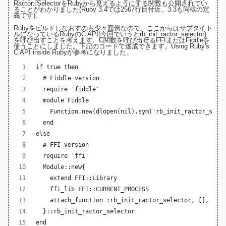
Ractor::SelectorをRubyから見えるようにする関数も公開されてい
ることがわかりました(
Ruby 3.4では2567行目付近
、3.3も同様の定
義です)。
Rubyをビルドしなおすのも少々面倒なので、ここからはサブタイト
ルになっているRubyのC API(今回でいうとrb_init_ractor_selector)
を呼び出すことを考えます。C関数を呼び出せるFFIまたはFiddleを
使うことにしました。下記のコードで達成できます。
Using Ruby's
C API inside Ruby
が参考になりました。
if true then
  # Fiddle version
  require 'fiddle'
  module Fiddle
    Function.new(dlopen(nil).sym('rb_init_ractor_sele
  end
else
  # FFI version
  require 'ffi'
  Module::new{
    extend FFI::Library
    ffi_lib FFI::CURRENT_PROCESS
    attach_function :rb_init_ractor_selector, [], :vo
  }::rb_init_ractor_selector
end