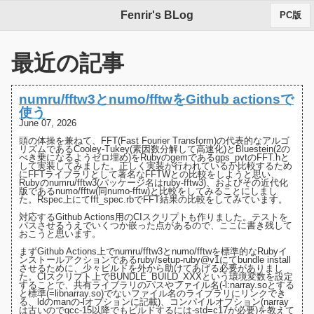
Fenrir's BLog
PC版
最近の記事
numru/fftw3とnumo/fftwをGithub actionsで
使う
June 07, 2026
頭の体操を兼ねて、FFT(Fast Fourier Transform)の代表的なアルゴ
リズムである
Cooley-Tukey(素因数分解して高速化)
と
Bluestein(2の
べき乗になるようゼロ埋め)
をRubyのgemである
gps_pvt
の
FFT.h
と
して実装してみました。正しく実装が行われているか比較するため
にFFTライブラリとして著名な
FFTW
との比較をしようと思い、
Rubyの
numru/fftw3(パッケージ名はruby-fftw3)
、およびその近代化
版である
numo/fftw(同numo-fftw)
と比較をしてみることにしまし
た。Rspec上にて
fft_spec.rb
でFFT結果の比較をしてみています。
対応するGithub Actions用の
CIスクリプト
も作りました。テストを
パスさせるうえでいくつか嵌った点があるので、ここに書き残して
おこうと思います。
まずGithub Actions上でnumru/fftw3とnumo/fftwを標準的なRubyイ
ンストールアクションであるruby/setup-ruby@v1にてbundle install
させるために、少々ビルドを外から助けてあげる必要がありまし
た。
CIスクリプト上でBUNDLE_BUILD_XXXという環境変数を設定
する
ことで、共有ライブラリのパスやファイル名(-l:narray.soとする
と標準(=libnarray.so)でないファイル名のライブラリにリンクでき
る、
ldのmanの-lオプションに記載
)、コンパイルオプション(narray
は古いのでgcc-15以降でもビルドするには-std=c17が必要)を教えて