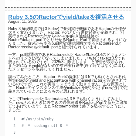
Ruby 3.5のRactorでyield/takeを復活させる
August 11, 2025
Ruby 3.5(現時点では3.5-dev)で並列実行機構であるRactorの仕様が
大きく変わりました
。
Ractor::Port
という通信経路が定義され、別
実行されるRactorの外から中への内向き通信経路が
Ractor#default_port
でとりだせるRactor::Portで管理されるようにな
りました。従来からあるpush型の通信関数である
Ractor#send
と
Ractor.receive
もdefault_portと紐づけられています。
一方、pull型通信である
Ractor.yield
と
Ractor#take
(3.4のドキュメン
トへのリンク)がなくなってしまいました。いちおうtakeは3.5でも
残されているのですが、
2025/8に除去します、と警告
が表示され、
また対になるyieldがないので並列実行途中(終了時ではなく)に出し
たメッセージを取得してくれません。
調べてみたところ、Ractor::Portの提案には3.5でも動くとされる
代
替策(Ractor.yield and Ractor#take with channel ractor)
が記述されて
いるのですが、これが実装ミスでうまく動きません。主な原因とし
て、Ractorのインスタンス生成がinitializeを呼び出さず
newだけで定
義されている
ことによるものと思われます。
そこでRactor.yieldとRactor#takeを3.5でも動くようにしてみまし
た。newされるときに外向きの通信経路をRactor::Portで新たに追加
してあげています。また
Ractor#monitor
で終了を監視するようにし
ました。
#!/usr/bin/ruby
# -*- coding: utf-8 -*-