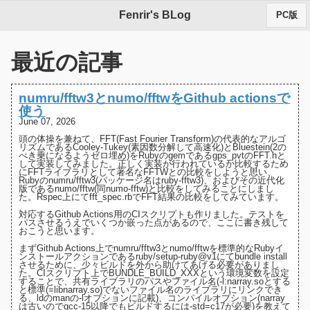
Fenrir's BLog
PC版
最近の記事
numru/fftw3とnumo/fftwをGithub actionsで
使う
June 07, 2026
頭の体操を兼ねて、FFT(Fast Fourier Transform)の代表的なアルゴ
リズムである
Cooley-Tukey(素因数分解して高速化)
と
Bluestein(2の
べき乗になるようゼロ埋め)
をRubyのgemである
gps_pvt
の
FFT.h
と
して実装してみました。正しく実装が行われているか比較するため
にFFTライブラリとして著名な
FFTW
との比較をしようと思い、
Rubyの
numru/fftw3(パッケージ名はruby-fftw3)
、およびその近代化
版である
numo/fftw(同numo-fftw)
と比較をしてみることにしまし
た。Rspec上にて
fft_spec.rb
でFFT結果の比較をしてみています。
対応するGithub Actions用の
CIスクリプト
も作りました。テストを
パスさせるうえでいくつか嵌った点があるので、ここに書き残して
おこうと思います。
まずGithub Actions上でnumru/fftw3とnumo/fftwを標準的なRubyイ
ンストールアクションであるruby/setup-ruby@v1にてbundle install
させるために、少々ビルドを外から助けてあげる必要がありまし
た。
CIスクリプト上でBUNDLE_BUILD_XXXという環境変数を設定
する
ことで、共有ライブラリのパスやファイル名(-l:narray.soとする
と標準(=libnarray.so)でないファイル名のライブラリにリンクでき
る、
ldのmanの-lオプションに記載
)、コンパイルオプション(narray
は古いのでgcc-15以降でもビルドするには-std=c17が必要)を教えて