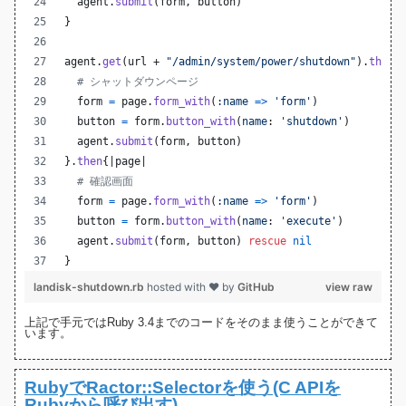
agent
.
submit
(
form
,
button
)
}
agent
.
get
(
url
 + 
"/admin/system/power/shutdown"
)
.
then
{
# シャットダウンページ
form
=
page
.
form_with
(
:name
=>
'form'
)
button
=
form
.
button_with
(
name
: 
'shutdown'
)
agent
.
submit
(
form
,
button
)
}
.
then
{
|
page
|
# 確認画面
form
=
page
.
form_with
(
:name
=>
'form'
)
button
=
form
.
button_with
(
name
: 
'execute'
)
agent
.
submit
(
form
,
button
)
rescue
nil
}
landisk-shutdown.rb
hosted with ❤ by
GitHub
view raw
上記で手元ではRuby 3.4までのコードをそのまま使うことができて
います。
RubyでRactor::Selectorを使う(C APIを
Rubyから呼び出す)