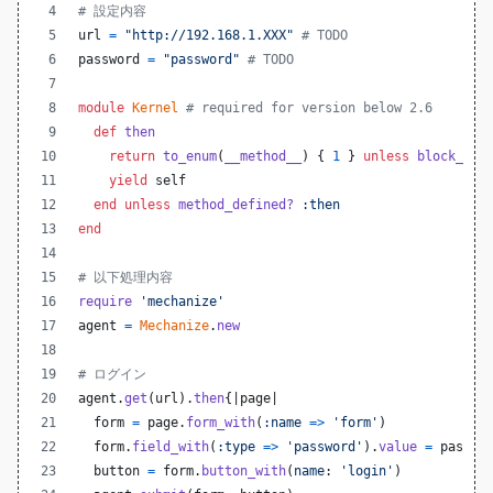
# 設定内容
url
=
"http://192.168.1.XXX"
# TODO
password
=
"password"
# TODO
module
Kernel
# required for version below 2.6
def
then
return
to_enum
(
__method__
)
{
1
}
unless
block_giv
yield
self
end
unless
method_defined?
:then
end
# 以下処理内容
require
'mechanize'
agent
=
Mechanize
.
new
# ログイン
agent
.
get
(
url
)
.
then
{
|
page
|
form
=
page
.
form_with
(
:name
=>
'form'
)
form
.
field_with
(
:type
=>
'password'
)
.
value
=
passwo
button
=
form
.
button_with
(
name
: 
'login'
)