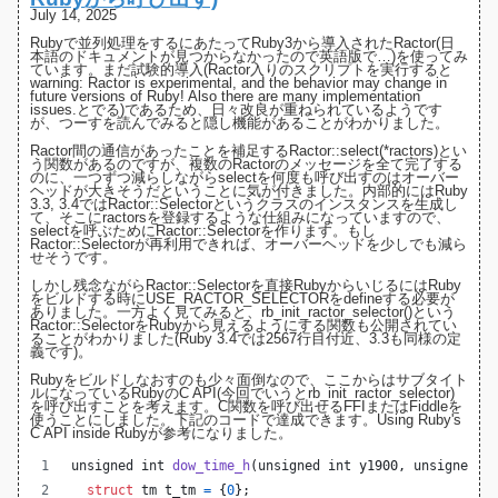
July 14, 2025
Rubyで並列処理をするにあたってRuby3から導入された
Ractor(日
本語のドキュメントが見つからなかったので英語版で…)
を使ってみ
ています。まだ試験的導入(Ractor入りのスクリプトを実行すると
warning: Ractor is experimental, and the behavior may change in
future versions of Ruby! Also there are many implementation
issues.とでる)であるため、日々改良が重ねられているようです
が、つーすを読んでみると隠し機能があることがわかりました。
Ractor間の通信があったことを補足するRactor::select(*ractors)とい
う関数があるのですが、複数のRactorのメッセージを全て完了する
のに、一つずつ減らしながらselectを何度も呼び出すのはオーバー
ヘッドが大きそうだということに気が付きました。内部的にはRuby
3.3
,
3.4
ではRactor::Selectorというクラスのインスタンスを生成し
て、そこにractorsを登録するような仕組みになっていますので、
selectを呼ぶためにRactor::Selectorを作ります。もし
Ractor::Selectorが再利用できれば、オーバーヘッドを少しでも減ら
せそうです。
しかし残念ながらRactor::Selectorを直接RubyからいじるにはRuby
をビルドする時にUSE_RACTOR_SELECTORをdefineする必要が
ありました。一方よく見てみると、rb_init_ractor_selector()という
Ractor::SelectorをRubyから見えるようにする関数も公開されてい
ることがわかりました(
Ruby 3.4では2567行目付近
、3.3も同様の定
義です)。
Rubyをビルドしなおすのも少々面倒なので、ここからはサブタイト
ルになっているRubyのC API(今回でいうとrb_init_ractor_selector)
を呼び出すことを考えます。C関数を呼び出せるFFIまたはFiddleを
使うことにしました。下記のコードで達成できます。
Using Ruby's
C API inside Ruby
が参考になりました。
unsigned 
int
dow_time_h
(
unsigned 
int
y1900
, 
unsigned 
i
struct
tm
t_tm
=
 {
0
};