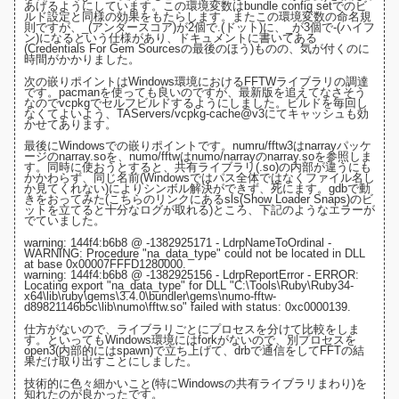
あげるようにしています。この環境変数は
bundle config setでのビ
ルド設定
と同様の効果をもたらします。またこの環境変数の命名規
則ですが、_(アンダースコア)が2個で.(ドット)に、_が3個で-(ハイフ
ン)になるという仕様があり、
ドキュメントに書いてある
(Credentials For Gem Sourcesの最後のほう)
ものの、気が付くのに
時間がかかりました。
次の嵌りポイントはWindows環境におけるFFTWライブラリの調達
です。pacmanを使っても良いのですが、最新版を追えてなさそう
なので
vcpkg
でセルフビルドするようにしました。ビルドを毎回し
なくてよいよう、
TAServers/vcpkg-cache@v3にてキャッシュ
も効
かせてあります。
最後にWindowsでの嵌りポイントです。numru/fftw3は
narrayパッケ
ージ
のnarray.soを、numo/fftwは
numo/narray
のnarray.soを参照しま
す。同時に使おうとすると、共有ライブラリ(.so)の内部が違うにも
かかわらず、同じ名前(Windowsではパス全体ではなくファイル名し
か見てくれない)によりシンボル解決ができず、死にます。gdbで動
きをおってみた(
こちらのリンクにあるsls(Show Loader Snaps)のビ
ットを立てると十分なログが取れる
)ところ、下記のようなエラーが
でていました。
warning: 144f4:b6b8 @ -1382925171 - LdrpNameToOrdinal -
WARNING: Procedure "na_data_type" could not be located in DLL
at base 0x00007FFFD1280000.
warning: 144f4:b6b8 @ -1382925156 - LdrpReportError - ERROR:
Locating export "na_data_type" for DLL "C:\Tools\Ruby\Ruby34-
x64\lib\ruby\gems\3.4.0\bundler\gems\numo-fftw-
d89821146b5c\lib\numo\fftw.so" failed with status: 0xc0000139.
仕方がないので、ライブラリごとにプロセスを分けて比較をしま
す。といってもWindows環境にはforkがないので、
別プロセスを
open3(内部的にはspawn)で立ち上げて、drbで通信をしてFFTの結
果だけ取り出す
ことにしました。
技術的に色々細かいこと(特にWindowsの共有ライブラリまわり)を
知れたのが良かったです。