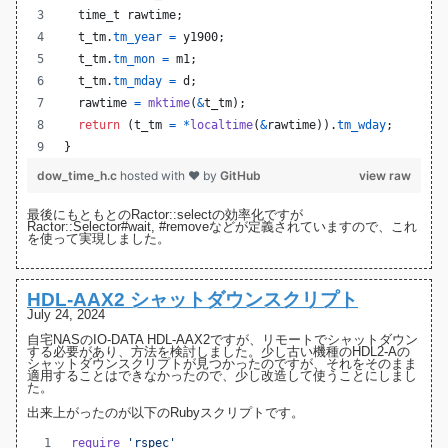
time_t
rawtime
;
t_tm
.
tm_year
=
y1900
;
t_tm
.
tm_mon
=
m1
;
t_tm
.
tm_mday
=
d
;
rawtime
=
mktime
(
&
t_tm
);
return
 (
t_tm
=
*
localtime
(
&
rawtime
)).
tm_wday
;
}
dow_time_h.c
hosted with ❤ by
GitHub
view raw
最後にもともとのRactor::selectの効率化ですが
Ractor::Selector
#wait
,
#remove
などが定義されていますので、これ
を使って実現しました。
HDL-AAX2 シャットダウンスクリプト
July 24, 2024
自宅NASの
IO-DATA HDL-AAX2
ですが、リモートでシャットダウン
する必要があり、方法を検討しました。少し古い機種の
HDL2-Aの
シャットダウンスクリプト
が見つかったのですが、それをそのまま
適用することはできなかったので、少し改造して使うことにしまし
た。
出来上がったのが以下のRubyスクリプトです。
require
'rspec'