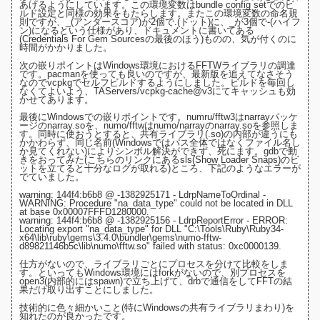
あげるようにしています。この環境変数は
bundle config setでのビ
ルド設定
と同様の効果をもたらします。またこの環境変数の命名規
則ですが、_(アンダースコア)が2個で.(ドット)に、_が3個で-(ハイフ
ン)になるという仕様があり、
ドキュメントに書いてある
(Credentials For Gem Sourcesの最後のほう)
ものの、気が付くのに
時間がかかりました。
次の嵌りポイントはWindows環境におけるFFTWライブラリの調達
です。pacmanを使っても良いのですが、最新版を追えてなさそう
なので
vcpkg
でセルフビルドするようにしました。ビルドを毎回し
なくてよいよう、
TAServers/vcpkg-cache@v3にてキャッシュ
も効
かせてあります。
最後にWindowsでの嵌りポイントです。numru/fftw3は
narrayパッケ
ージ
のnarray.soを、numo/fftwは
numo/narray
のnarray.soを参照しま
す。同時に使おうとすると、共有ライブラリ(.so)の内部が違うにも
かかわらず、同じ名前(Windowsではパス全体ではなくファイル名し
か見てくれない)によりシンボル解決ができず、死にます。gdbで動
きをおってみた(
こちらのリンクにあるsls(Show Loader Snaps)のビ
ットを立てると十分なログが取れる
)ところ、下記のようなエラーが
でていました。
warning: 144f4:b6b8 @ -1382925171 - LdrpNameToOrdinal -
WARNING: Procedure "na_data_type" could not be located in DLL
at base 0x00007FFFD1280000.
warning: 144f4:b6b8 @ -1382925156 - LdrpReportError - ERROR:
Locating export "na_data_type" for DLL "C:\Tools\Ruby\Ruby34-
x64\lib\ruby\gems\3.4.0\bundler\gems\numo-fftw-
d89821146b5c\lib\numo\fftw.so" failed with status: 0xc0000139.
仕方がないので、ライブラリごとにプロセスを分けて比較をしま
す。といってもWindows環境にはforkがないので、
別プロセスを
open3(内部的にはspawn)で立ち上げて、drbで通信をしてFFTの結
果だけ取り出す
ことにしました。
技術的に色々細かいこと(特にWindowsの共有ライブラリまわり)を
知れたのが良かったです。