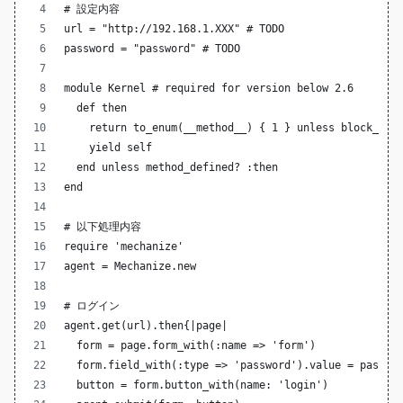
# 設定内容
url = "http://192.168.1.XXX" # TODO
password = "password" # TODO
module Kernel # required for version below 2.6
  def then
    return to_enum(__method__) { 1 } unless block_giv
    yield self
  end unless method_defined? :then
end
# 以下処理内容
require 'mechanize'
agent = Mechanize.new
# ログイン
agent.get(url).then{|page|
  form = page.form_with(:name => 'form')
  form.field_with(:type => 'password').value = passwo
  button = form.button_with(name: 'login')