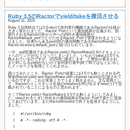
Ruby 3.5のRactorでyield/takeを復活させる
August 11, 2025
Ruby 3.5(現時点では3.5-dev)で並列実行機構であるRactorの仕様が
大きく変わりました
。
Ractor::Port
という通信経路が定義され、別
実行されるRactorの外から中への内向き通信経路が
Ractor#default_port
でとりだせるRactor::Portで管理されるようにな
りました。従来からあるpush型の通信関数である
Ractor#send
と
Ractor.receive
もdefault_portと紐づけられています。
一方、pull型通信である
Ractor.yield
と
Ractor#take
(3.4のドキュメン
トへのリンク)がなくなってしまいました。いちおうtakeは3.5でも
残されているのですが、
2025/8に除去します、と警告
が表示され、
また対になるyieldがないので並列実行途中(終了時ではなく)に出し
たメッセージを取得してくれません。
調べてみたところ、Ractor::Portの提案には3.5でも動くとされる
代
替策(Ractor.yield and Ractor#take with channel ractor)
が記述されて
いるのですが、これが実装ミスでうまく動きません。主な原因とし
て、Ractorのインスタンス生成がinitializeを呼び出さず
newだけで定
義されている
ことによるものと思われます。
そこでRactor.yieldとRactor#takeを3.5でも動くようにしてみまし
た。newされるときに外向きの通信経路をRactor::Portで新たに追加
してあげています。また
Ractor#monitor
で終了を監視するようにし
ました。
#!/usr/bin/ruby
# -*- coding: utf-8 -*-