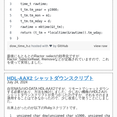
  time_t rawtime;
  t_tm.tm_year = y1900;
  t_tm.tm_mon = m1;
  t_tm.tm_mday = d;
  rawtime = mktime(&t_tm);
  return (t_tm = *localtime(&rawtime)).tm_wday;
}
dow_time_h.c
hosted with ❤ by
GitHub
view raw
最後にもともとのRactor::selectの効率化ですが
Ractor::Selector
#wait
,
#remove
などが定義されていますので、これ
を使って実現しました。
HDL-AAX2 シャットダウンスクリプト
July 24, 2024
自宅NASの
IO-DATA HDL-AAX2
ですが、リモートでシャットダウン
する必要があり、方法を検討しました。少し古い機種の
HDL2-Aの
シャットダウンスクリプト
が見つかったのですが、それをそのまま
適用することはできなかったので、少し改造して使うことにしまし
た。
出来上がったのが以下のRubyスクリプトです。
unsigned char dow(unsigned char y1900, unsigned char m