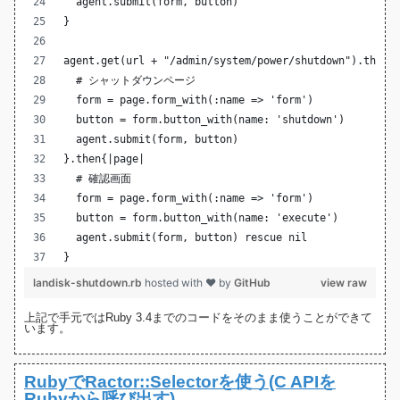
  agent.submit(form, button)
}
agent.get(url + "/admin/system/power/shutdown").then{
  # シャットダウンページ
  form = page.form_with(:name => 'form')
  button = form.button_with(name: 'shutdown')
  agent.submit(form, button)
}.then{|page|
  # 確認画面
  form = page.form_with(:name => 'form')
  button = form.button_with(name: 'execute')
  agent.submit(form, button) rescue nil
}
landisk-shutdown.rb
hosted with ❤ by
GitHub
view raw
上記で手元ではRuby 3.4までのコードをそのまま使うことができて
います。
RubyでRactor::Selectorを使う(C APIを
Rubyから呼び出す)