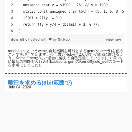
  unsigned char y = y1900 - 76; // y > 1980
  static const unsigned char tbl[] = {5, 1, 0, 3, 5, 1
  if(m1 < 2){y -= 1;}
  return ((y + y/4 + tbl[m1] + d) % 7);
}
dow_u8.c
hosted with ❤ by
GitHub
view raw
mechanize
というwebの自動巡回を可能とするgem(クローラ)を使う
ことで実現しています。少し古いRuby(< 2.6.0)でも簡潔に書けるよ
う、Kernel#thenがない場合に備えて自己定義しています(古いRuby
に最新の機能を入れ込む
backports gem
の
Kernel#yield_selfのコード
を参考にしました)。
曜日を求める(8bit範囲で)
July 04, 2024
マイコンを使って年月日から曜日を求めたいケースがありました。
普通の環境ならC言語を前提とすれば<time.h>にあるmktime関数と
localtime関数を使うことで実現できます。
require 'rspec'
require 'inline'
require 'date'