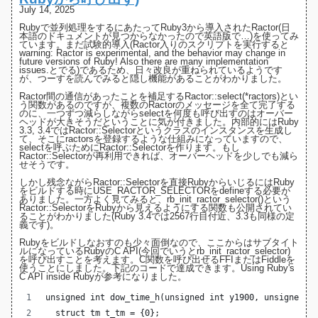
July 14, 2025
Rubyで並列処理をするにあたってRuby3から導入された
Ractor(日
本語のドキュメントが見つからなかったので英語版で…)
を使ってみ
ています。まだ試験的導入(Ractor入りのスクリプトを実行すると
warning: Ractor is experimental, and the behavior may change in
future versions of Ruby! Also there are many implementation
issues.とでる)であるため、日々改良が重ねられているようです
が、つーすを読んでみると隠し機能があることがわかりました。
Ractor間の通信があったことを補足するRactor::select(*ractors)とい
う関数があるのですが、複数のRactorのメッセージを全て完了する
のに、一つずつ減らしながらselectを何度も呼び出すのはオーバー
ヘッドが大きそうだということに気が付きました。内部的にはRuby
3.3
,
3.4
ではRactor::Selectorというクラスのインスタンスを生成し
て、そこにractorsを登録するような仕組みになっていますので、
selectを呼ぶためにRactor::Selectorを作ります。もし
Ractor::Selectorが再利用できれば、オーバーヘッドを少しでも減ら
せそうです。
しかし残念ながらRactor::Selectorを直接RubyからいじるにはRuby
をビルドする時にUSE_RACTOR_SELECTORをdefineする必要が
ありました。一方よく見てみると、rb_init_ractor_selector()という
Ractor::SelectorをRubyから見えるようにする関数も公開されてい
ることがわかりました(
Ruby 3.4では2567行目付近
、3.3も同様の定
義です)。
Rubyをビルドしなおすのも少々面倒なので、ここからはサブタイト
ルになっているRubyのC API(今回でいうとrb_init_ractor_selector)
を呼び出すことを考えます。C関数を呼び出せるFFIまたはFiddleを
使うことにしました。下記のコードで達成できます。
Using Ruby's
C API inside Ruby
が参考になりました。
unsigned int dow_time_h(unsigned int y1900, unsigned i
  struct tm t_tm = {0};