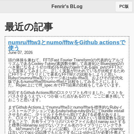
Fenrir's BLog
PC版
最近の記事
numru/fftw3とnumo/fftwをGithub actionsで
使う
June 07, 2026
頭の体操を兼ねて、FFT(Fast Fourier Transform)の代表的なアルゴ
リズムである
Cooley-Tukey(素因数分解して高速化)
と
Bluestein(2の
べき乗になるようゼロ埋め)
をRubyのgemである
gps_pvt
の
FFT.h
と
して実装してみました。正しく実装が行われているか比較するため
にFFTライブラリとして著名な
FFTW
との比較をしようと思い、
Rubyの
numru/fftw3(パッケージ名はruby-fftw3)
、およびその近代化
版である
numo/fftw(同numo-fftw)
と比較をしてみることにしまし
た。Rspec上にて
fft_spec.rb
でFFT結果の比較をしてみています。
対応するGithub Actions用の
CIスクリプト
も作りました。テストを
パスさせるうえでいくつか嵌った点があるので、ここに書き残して
おこうと思います。
まずGithub Actions上でnumru/fftw3とnumo/fftwを標準的なRubyイ
ンストールアクションであるruby/setup-ruby@v1にてbundle install
させるために、少々ビルドを外から助けてあげる必要がありまし
た。
CIスクリプト上でBUNDLE_BUILD_XXXという環境変数を設定
する
ことで、共有ライブラリのパスやファイル名(-l:narray.soとする
と標準(=libnarray.so)でないファイル名のライブラリにリンクでき
る、
ldのmanの-lオプションに記載
)、コンパイルオプション(narray
は古いのでgcc-15以降でもビルドするには-std=c17が必要)を教えて