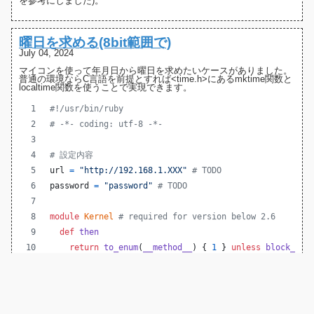
を参考にしました)。
曜日を求める(8bit範囲で)
July 04, 2024
マイコンを使って年月日から曜日を求めたいケースがありました。
普通の環境ならC言語を前提とすれば<time.h>にあるmktime関数と
localtime関数を使うことで実現できます。
#!/usr/bin/ruby
# -*- coding: utf-8 -*-
# 設定内容
url
=
"http://192.168.1.XXX"
# TODO
password
=
"password"
# TODO
module
Kernel
# required for version below 2.6
def
then
return
to_enum
(
__method__
)
{
1
}
unless
block_giv
yield
self
end
unless
method_defined?
:then
end