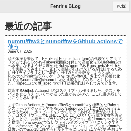
Fenrir's BLog
PC版
最近の記事
numru/fftw3とnumo/fftwをGithub actionsで
使う
June 07, 2026
頭の体操を兼ねて、FFT(Fast Fourier Transform)の代表的なアルゴ
リズムである
Cooley-Tukey(素因数分解して高速化)
と
Bluestein(2の
べき乗になるようゼロ埋め)
をRubyのgemである
gps_pvt
の
FFT.h
と
して実装してみました。正しく実装が行われているか比較するため
にFFTライブラリとして著名な
FFTW
との比較をしようと思い、
Rubyの
numru/fftw3(パッケージ名はruby-fftw3)
、およびその近代化
版である
numo/fftw(同numo-fftw)
と比較をしてみることにしまし
た。Rspec上にて
fft_spec.rb
でFFT結果の比較をしてみています。
対応するGithub Actions用の
CIスクリプト
も作りました。テストを
パスさせるうえでいくつか嵌った点があるので、ここに書き残して
おこうと思います。
まずGithub Actions上でnumru/fftw3とnumo/fftwを標準的なRubyイ
ンストールアクションであるruby/setup-ruby@v1にてbundle install
させるために、少々ビルドを外から助けてあげる必要がありまし
た。
CIスクリプト上でBUNDLE_BUILD_XXXという環境変数を設定
する
ことで、共有ライブラリのパスやファイル名(-l:narray.soとする
と標準(=libnarray.so)でないファイル名のライブラリにリンクでき
る、
ldのmanの-lオプションに記載
)、コンパイルオプション(narray
は古いのでgcc-15以降でもビルドするには-std=c17が必要)を教えて