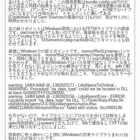
あげるようにしています。この環境変数は
bundle config setでのビ
ルド設定
と同様の効果をもたらします。またこの環境変数の命名規
則ですが、_(アンダースコア)が2個で.(ドット)に、_が3個で-(ハイフ
ン)になるという仕様があり、
ドキュメントに書いてある
(Credentials For Gem Sourcesの最後のほう)
ものの、気が付くのに
時間がかかりました。
次の嵌りポイントはWindows環境におけるFFTWライブラリの調達
です。pacmanを使っても良いのですが、最新版を追えてなさそう
なので
vcpkg
でセルフビルドするようにしました。ビルドを毎回し
なくてよいよう、
TAServers/vcpkg-cache@v3にてキャッシュ
も効
かせてあります。
最後にWindowsでの嵌りポイントです。numru/fftw3は
narrayパッケ
ージ
のnarray.soを、numo/fftwは
numo/narray
のnarray.soを参照しま
す。同時に使おうとすると、共有ライブラリ(.so)の内部が違うにも
かかわらず、同じ名前(Windowsではパス全体ではなくファイル名し
か見てくれない)によりシンボル解決ができず、死にます。gdbで動
きをおってみた(
こちらのリンクにあるsls(Show Loader Snaps)のビ
ットを立てると十分なログが取れる
)ところ、下記のようなエラーが
でていました。
warning: 144f4:b6b8 @ -1382925171 - LdrpNameToOrdinal -
WARNING: Procedure "na_data_type" could not be located in DLL
at base 0x00007FFFD1280000.
warning: 144f4:b6b8 @ -1382925156 - LdrpReportError - ERROR:
Locating export "na_data_type" for DLL "C:\Tools\Ruby\Ruby34-
x64\lib\ruby\gems\3.4.0\bundler\gems\numo-fftw-
d89821146b5c\lib\numo\fftw.so" failed with status: 0xc0000139.
仕方がないので、ライブラリごとにプロセスを分けて比較をしま
す。といってもWindows環境にはforkがないので、
別プロセスを
open3(内部的にはspawn)で立ち上げて、drbで通信をしてFFTの結
果だけ取り出す
ことにしました。
技術的に色々細かいこと(特にWindowsの共有ライブラリまわり)を
知れたのが良かったです。