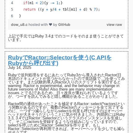
if
(
m1
<
2
){
y
-=
1
;}
return
 ((
y
+
y
/
4
+
tbl
[
m1
] 
+
d
) % 
7
);
}
dow_u8.c
hosted with ❤ by
GitHub
view raw
上記で手元ではRuby 3.4までのコードをそのまま使うことができて
います。
RubyでRactor::Selectorを使う(C APIを
Rubyから呼び出す)
July 14, 2025
Rubyで並列処理をするにあたってRuby3から導入された
Ractor(日
本語のドキュメントが見つからなかったので英語版で…)
を使ってみ
ています。まだ試験的導入(Ractor入りのスクリプトを実行すると
warning: Ractor is experimental, and the behavior may change in
future versions of Ruby! Also there are many implementation
issues.とでる)であるため、日々改良が重ねられているようです
が、つーすを読んでみると隠し機能があることがわかりました。
Ractor間の通信があったことを補足するRactor::select(*ractors)とい
う関数があるのですが、複数のRactorのメッセージを全て完了する
のに、一つずつ減らしながらselectを何度も呼び出すのはオーバー
ヘッドが大きそうだということに気が付きました。内部的にはRuby
3.3
,
3.4
ではRactor::Selectorというクラスのインスタンスを生成し
て、そこにractorsを登録するような仕組みになっていますので、
selectを呼ぶためにRactor::Selectorを作ります。もし
Ractor::Selectorが再利用できれば、オーバーヘッドを少しでも減ら
せそうです。