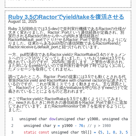
Ruby 3.5のRactorでyield/takeを復活させる
August 11, 2025
Ruby 3.5(現時点では3.5-dev)で並列実行機構であるRactorの仕様が
大きく変わりました
。
Ractor::Port
という通信経路が定義され、別
実行されるRactorの外から中への内向き通信経路が
Ractor#default_port
でとりだせるRactor::Portで管理されるようにな
りました。従来からあるpush型の通信関数である
Ractor#send
と
Ractor.receive
もdefault_portと紐づけられています。
一方、pull型通信である
Ractor.yield
と
Ractor#take
(3.4のドキュメン
トへのリンク)がなくなってしまいました。いちおうtakeは3.5でも
残されているのですが、
2025/8に除去します、と警告
が表示され、
また対になるyieldがないので並列実行途中(終了時ではなく)に出し
たメッセージを取得してくれません。
調べてみたところ、Ractor::Portの提案には3.5でも動くとされる
代
替策(Ractor.yield and Ractor#take with channel ractor)
が記述されて
いるのですが、これが実装ミスでうまく動きません。主な原因とし
て、Ractorのインスタンス生成がinitializeを呼び出さず
newだけで定
義されている
ことによるものと思われます。
そこでRactor.yieldとRactor#takeを3.5でも動くようにしてみまし
た。newされるときに外向きの通信経路をRactor::Portで新たに追加
してあげています。また
Ractor#monitor
で終了を監視するようにし
ました。
unsigned 
char
dow
(
unsigned 
char
y1900
, 
unsigned 
char
m
unsigned 
char
y
=
y1900
-
76
; 
// y > 1980
static
const
unsigned 
char
tbl
[] 
=
 {
5
, 
1
, 
0
, 
3
, 
5
, 
1