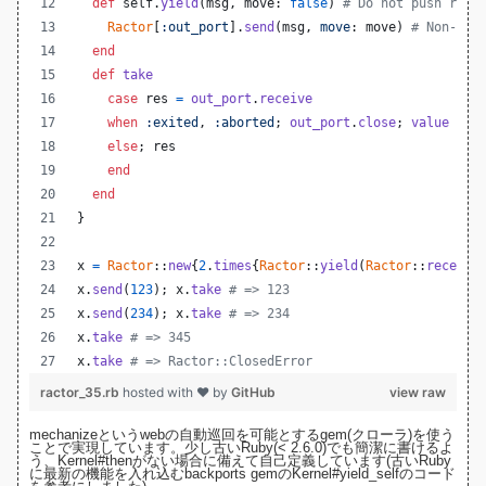
def
self
.
yield
(
msg
,
move
: 
false
)
# Do not push rese
Ractor
[
:out_port
]
.
send
(
msg
,
move
: 
move
)
# Non-blo
end
def
take
case
res
=
out_port
.
receive
when
:exited
,
:aborted
;
out_port
.
close
;
value
else
;
res
end
end
}
x
=
Ractor
::
new
{
2
.
times
{
Ractor
::
yield
(
Ractor
::
receive
x
.
send
(
123
)
;
x
.
take
# => 123
x
.
send
(
234
)
;
x
.
take
# => 234
x
.
take
# => 345
x
.
take
# => Ractor::ClosedError
ractor_35.rb
hosted with ❤ by
GitHub
view raw
mechanize
というwebの自動巡回を可能とするgem(クローラ)を使う
ことで実現しています。少し古いRuby(< 2.6.0)でも簡潔に書けるよ
う、Kernel#thenがない場合に備えて自己定義しています(古いRuby
に最新の機能を入れ込む
backports gem
の
Kernel#yield_selfのコード