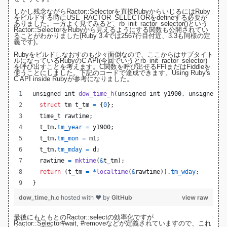
しかし残念ながらRactor::Selectorを直接RubyからいじるにはRuby
をビルドする時にUSE_RACTOR_SELECTORをdefineする必要が
ありました。一方よく見てみると、rb_init_ractor_selector()という
Ractor::SelectorをRubyから見えるようにする関数も公開されてい
ることがわかりました(
Ruby 3.4では2567行目付近
、3.3も同様の定
義です)。
Rubyをビルドしなおすのも少々面倒なので、ここからはサブタイト
ルになっているRubyのC API(今回でいうとrb_init_ractor_selector)
を呼び出すことを考えます。C関数を呼び出せるFFIまたはFiddleを
使うことにしました。下記のコードで達成できます。
Using Ruby's
C API inside Ruby
が参考になりました。
unsigned 
int
dow_time_h
(
unsigned 
int
y1900
, 
unsigned 
i
struct
tm
t_tm
=
 {
0
};
time_t
rawtime
;
t_tm
.
tm_year
=
y1900
;
t_tm
.
tm_mon
=
m1
;
t_tm
.
tm_mday
=
d
;
rawtime
=
mktime
(
&
t_tm
);
return
 (
t_tm
=
*
localtime
(
&
rawtime
)).
tm_wday
;
}
dow_time_h.c
hosted with ❤ by
GitHub
view raw
最後にもともとのRactor::selectの効率化ですが
Ractor::Selector
#wait
,
#remove
などが定義されていますので、これ