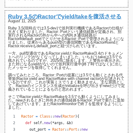
Ruby 3.5のRactorでyield/takeを復活させる
August 11, 2025
Ruby 3.5(現時点では3.5-dev)で並列実行機構であるRactorの仕様が
大きく変わりました
。
Ractor::Port
という通信経路が定義され、別
実行されるRactorの外から中への内向き通信経路が
Ractor#default_port
でとりだせるRactor::Portで管理されるようにな
りました。従来からあるpush型の通信関数である
Ractor#send
と
Ractor.receive
もdefault_portと紐づけられています。
一方、pull型通信である
Ractor.yield
と
Ractor#take
(3.4のドキュメン
トへのリンク)がなくなってしまいました。いちおうtakeは3.5でも
残されているのですが、
2025/8に除去します、と警告
が表示され、
また対になるyieldがないので並列実行途中(終了時ではなく)に出し
たメッセージを取得してくれません。
調べてみたところ、Ractor::Portの提案には3.5でも動くとされる
代
替策(Ractor.yield and Ractor#take with channel ractor)
が記述されて
いるのですが、これが実装ミスでうまく動きません。主な原因とし
て、Ractorのインスタンス生成がinitializeを呼び出さず
newだけで定
義されている
ことによるものと思われます。
そこでRactor.yieldとRactor#takeを3.5でも動くようにしてみまし
た。newされるときに外向きの通信経路をRactor::Portで新たに追加
してあげています。また
Ractor#monitor
で終了を監視するようにし
ました。
Ractor
=
Class
::
new
(
Ractor
)
{
def
self
.
new
(
*
args
,
 &
b
)
out_port
=
Ractor
::
Port
::
new