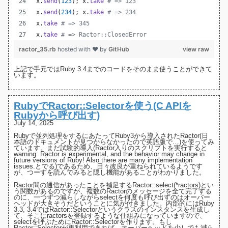
x
.
send
(
123
)
;
x
.
take
# => 123
x
.
send
(
234
)
;
x
.
take
# => 234
x
.
take
# => 345
x
.
take
# => Ractor::ClosedError
ractor_35.rb
hosted with ❤ by
GitHub
view raw
上記で手元ではRuby 3.4までのコードをそのまま使うことができて
います。
RubyでRactor::Selectorを使う(C APIを
Rubyから呼び出す)
July 14, 2025
Rubyで並列処理をするにあたってRuby3から導入された
Ractor(日
本語のドキュメントが見つからなかったので英語版で…)
を使ってみ
ています。まだ試験的導入(Ractor入りのスクリプトを実行すると
warning: Ractor is experimental, and the behavior may change in
future versions of Ruby! Also there are many implementation
issues.とでる)であるため、日々改良が重ねられているようです
が、つーすを読んでみると隠し機能があることがわかりました。
Ractor間の通信があったことを補足するRactor::select(*ractors)とい
う関数があるのですが、複数のRactorのメッセージを全て完了する
のに、一つずつ減らしながらselectを何度も呼び出すのはオーバー
ヘッドが大きそうだということに気が付きました。内部的にはRuby
3.3
,
3.4
ではRactor::Selectorというクラスのインスタンスを生成し
て、そこにractorsを登録するような仕組みになっていますので、
selectを呼ぶためにRactor::Selectorを作ります。もし
Ractor::Selectorが再利用できれば、オーバーヘッドを少しでも減ら