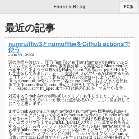
Fenrir's BLog
PC版
最近の記事
numru/fftw3とnumo/fftwをGithub actionsで
使う
June 07, 2026
頭の体操を兼ねて、FFT(Fast Fourier Transform)の代表的なアルゴ
リズムである
Cooley-Tukey(素因数分解して高速化)
と
Bluestein(2の
べき乗になるようゼロ埋め)
をRubyのgemである
gps_pvt
の
FFT.h
と
して実装してみました。正しく実装が行われているか比較するため
にFFTライブラリとして著名な
FFTW
との比較をしようと思い、
Rubyの
numru/fftw3(パッケージ名はruby-fftw3)
、およびその近代化
版である
numo/fftw(同numo-fftw)
と比較をしてみることにしまし
た。Rspec上にて
fft_spec.rb
でFFT結果の比較をしてみています。
対応するGithub Actions用の
CIスクリプト
も作りました。テストを
パスさせるうえでいくつか嵌った点があるので、ここに書き残して
おこうと思います。
まずGithub Actions上でnumru/fftw3とnumo/fftwを標準的なRubyイ
ンストールアクションであるruby/setup-ruby@v1にてbundle install
させるために、少々ビルドを外から助けてあげる必要がありまし
た。
CIスクリプト上でBUNDLE_BUILD_XXXという環境変数を設定
する
ことで、共有ライブラリのパスやファイル名(-l:narray.soとする
と標準(=libnarray.so)でないファイル名のライブラリにリンクでき
る、
ldのmanの-lオプションに記載
)、コンパイルオプション(narray
は古いのでgcc-15以降でもビルドするには-std=c17が必要)を教えて