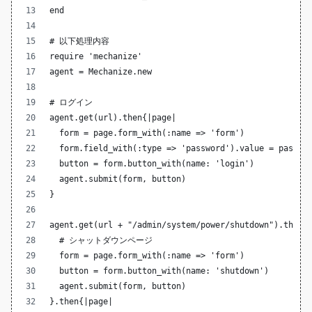
end
# 以下処理内容
require 'mechanize'
agent = Mechanize.new
# ログイン
agent.get(url).then{|page|
  form = page.form_with(:name => 'form')
  form.field_with(:type => 'password').value = passwo
  button = form.button_with(name: 'login')
  agent.submit(form, button)
}
agent.get(url + "/admin/system/power/shutdown").then{
  # シャットダウンページ
  form = page.form_with(:name => 'form')
  button = form.button_with(name: 'shutdown')
  agent.submit(form, button)
}.then{|page|