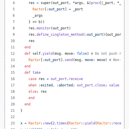
res
=
super
(
out_port
,
 *
args
,
 &
(
proc
{
|
_port
,
 *
_arg
Ractor
[
:out_port
]
=
_port
_args
}
 >> 
b
)
)
res
.
monitor
(
out_port
)
res
.
define_singleton_method
(
:out_port
)
{
out_port
}
res
end
def
self
.
yield
(
msg
,
move
: 
false
)
# Do not push rese
Ractor
[
:out_port
]
.
send
(
msg
,
move
: 
move
)
# Non-blo
end
def
take
case
res
=
out_port
.
receive
when
:exited
,
:aborted
;
out_port
.
close
;
value
else
;
res
end
end
}
x
=
Ractor
::
new
{
2
.
times
{
Ractor
::
yield
(
Ractor
::
receive