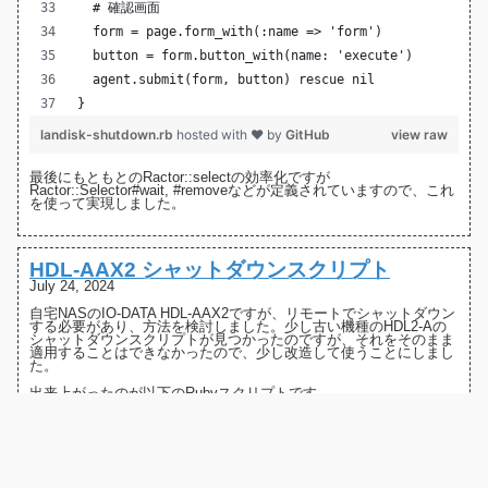
  # 確認画面
  form = page.form_with(:name => 'form')
  button = form.button_with(name: 'execute')
  agent.submit(form, button) rescue nil
}
landisk-shutdown.rb
hosted with ❤ by
GitHub
view raw
最後にもともとのRactor::selectの効率化ですが
Ractor::Selector
#wait
,
#remove
などが定義されていますので、これ
を使って実現しました。
HDL-AAX2 シャットダウンスクリプト
July 24, 2024
自宅NASの
IO-DATA HDL-AAX2
ですが、リモートでシャットダウン
する必要があり、方法を検討しました。少し古い機種の
HDL2-Aの
シャットダウンスクリプト
が見つかったのですが、それをそのまま
適用することはできなかったので、少し改造して使うことにしまし
た。
出来上がったのが以下のRubyスクリプトです。
require
'rspec'
require
'inline'
require
'date'