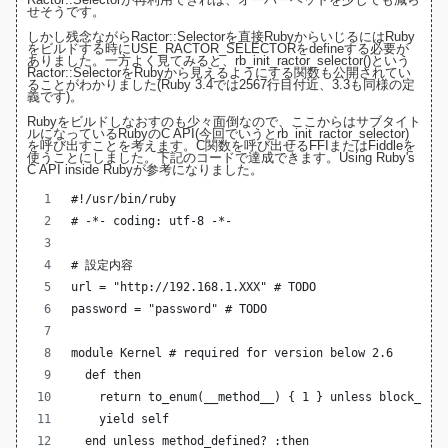
せそうです。
しかし残念ながらRactor::Selectorを直接RubyからいじるにはRuby
をビルドする時にUSE_RACTOR_SELECTORをdefineする必要が
ありました。一方よく見てみると、rb_init_ractor_selector()という
Ractor::SelectorをRubyから見えるようにする関数も公開されてい
ることがわかりました(
Ruby 3.4では2567行目付近
、3.3も同様の定
義です)。
Rubyをビルドしなおすのも少々面倒なので、ここからはサブタイト
ルになっているRubyのC API(今回でいうとrb_init_ractor_selector)
を呼び出すことを考えます。C関数を呼び出せるFFIまたはFiddleを
使うことにしました。下記のコードで達成できます。
Using Ruby's
C API inside Ruby
が参考になりました。
#!/usr/bin/ruby
# -*- coding: utf-8 -*-
# 設定内容
url = "http://192.168.1.XXX" # TODO
password = "password" # TODO
module Kernel # required for version below 2.6
  def then
    return to_enum(__method__) { 1 } unless block_giv
    yield self
  end unless method_defined? :then