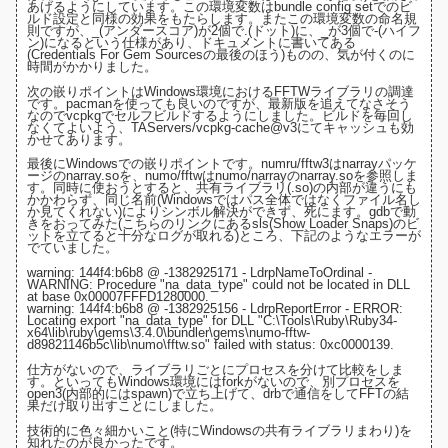
あげるようにしています。この環境変数は
bundle config setでのビ
ルド設定
と同様の効果をもたらします。またこの環境変数の命名規
則ですが、_(アンダースコア)が2個で.(ドット)に、_が3個で-(ハイフ
ン)になるという仕様があり、
ドキュメントに書いてある
(Credentials For Gem Sourcesの最後のほう)
ものの、気が付くのに
時間がかかりました。
次の嵌りポイントはWindows環境におけるFFTWライブラリの調達
です。pacmanを使っても良いのですが、最新版を追えてなさそう
なので
vcpkg
でセルフビルドするようにしました。ビルドを毎回し
なくてよいよう、
TAServers/vcpkg-cache@v3にてキャッシュ
も効
かせてあります。
最後にWindowsでの嵌りポイントです。numru/fftw3は
narrayパッケ
ージ
のnarray.soを、numo/fftwは
numo/narray
のnarray.soを参照しま
す。同時に使おうとすると、共有ライブラリ(.so)の内部が違うにも
かかわらず、同じ名前(Windowsではパス全体ではなくファイル名し
か見てくれない)によりシンボル解決ができず、死にます。gdbで動
きをおってみた(
こちらのリンクにあるsls(Show Loader Snaps)のビ
ットを立てると十分なログが取れる
)ところ、下記のようなエラーが
でていました。
warning: 144f4:b6b8 @ -1382925171 - LdrpNameToOrdinal -
WARNING: Procedure "na_data_type" could not be located in DLL
at base 0x00007FFFD1280000.
warning: 144f4:b6b8 @ -1382925156 - LdrpReportError - ERROR:
Locating export "na_data_type" for DLL "C:\Tools\Ruby\Ruby34-
x64\lib\ruby\gems\3.4.0\bundler\gems\numo-fftw-
d89821146b5c\lib\numo\fftw.so" failed with status: 0xc0000139.
仕方がないので、ライブラリごとにプロセスを分けて比較をしま
す。といってもWindows環境にはforkがないので、
別プロセスを
open3(内部的にはspawn)で立ち上げて、drbで通信をしてFFTの結
果だけ取り出す
ことにしました。
技術的に色々細かいこと(特にWindowsの共有ライブラリまわり)を
知れたのが良かったです。