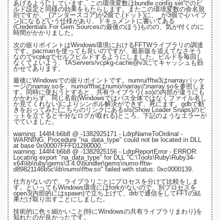
あげるようにしています。この環境変数は
bundle config setでのビ
ルド設定
と同様の効果をもたらします。またこの環境変数の命名規
則ですが、_(アンダースコア)が2個で.(ドット)に、_が3個で-(ハイフ
ン)になるという仕様があり、
ドキュメントに書いてある
(Credentials For Gem Sourcesの最後のほう)
ものの、気が付くのに
時間がかかりました。
次の嵌りポイントはWindows環境におけるFFTWライブラリの調達
です。pacmanを使っても良いのですが、最新版を追えてなさそう
なので
vcpkg
でセルフビルドするようにしました。ビルドを毎回し
なくてよいよう、
TAServers/vcpkg-cache@v3にてキャッシュ
も効
かせてあります。
最後にWindowsでの嵌りポイントです。numru/fftw3は
narrayパッケ
ージ
のnarray.soを、numo/fftwは
numo/narray
のnarray.soを参照しま
す。同時に使おうとすると、共有ライブラリ(.so)の内部が違うにも
かかわらず、同じ名前(Windowsではパス全体ではなくファイル名し
か見てくれない)によりシンボル解決ができず、死にます。gdbで動
きをおってみた(
こちらのリンクにあるsls(Show Loader Snaps)のビ
ットを立てると十分なログが取れる
)ところ、下記のようなエラーが
でていました。
warning: 144f4:b6b8 @ -1382925171 - LdrpNameToOrdinal -
WARNING: Procedure "na_data_type" could not be located in DLL
at base 0x00007FFFD1280000.
warning: 144f4:b6b8 @ -1382925156 - LdrpReportError - ERROR:
Locating export "na_data_type" for DLL "C:\Tools\Ruby\Ruby34-
x64\lib\ruby\gems\3.4.0\bundler\gems\numo-fftw-
d89821146b5c\lib\numo\fftw.so" failed with status: 0xc0000139.
仕方がないので、ライブラリごとにプロセスを分けて比較をしま
す。といってもWindows環境にはforkがないので、
別プロセスを
open3(内部的にはspawn)で立ち上げて、drbで通信をしてFFTの結
果だけ取り出す
ことにしました。
技術的に色々細かいこと(特にWindowsの共有ライブラリまわり)を
知れたのが良かったです。