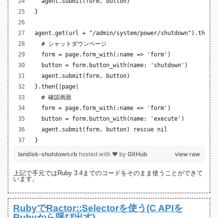
  agent.submit(form, button)
}
agent.get(url + "/admin/system/power/shutdown").then{
  # シャットダウンページ
  form = page.form_with(:name => 'form')
  button = form.button_with(name: 'shutdown')
  agent.submit(form, button)
}.then{|page|
  # 確認画面
  form = page.form_with(:name => 'form')
  button = form.button_with(name: 'execute')
  agent.submit(form, button) rescue nil
}
landisk-shutdown.rb
hosted with ❤ by
GitHub
view raw
上記で手元ではRuby 3.4までのコードをそのまま使うことができて
います。
RubyでRactor::Selectorを使う(C APIを
Rubyから呼び出す)