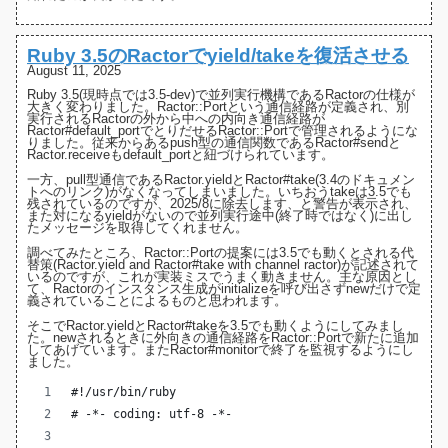
Ruby 3.5のRactorでyield/takeを復活させる
August 11, 2025
Ruby 3.5(現時点では3.5-dev)で並列実行機構であるRactorの仕様が
大きく変わりました
。
Ractor::Port
という通信経路が定義され、別
実行されるRactorの外から中への内向き通信経路が
Ractor#default_port
でとりだせるRactor::Portで管理されるようにな
りました。従来からあるpush型の通信関数である
Ractor#send
と
Ractor.receive
もdefault_portと紐づけられています。
一方、pull型通信である
Ractor.yield
と
Ractor#take
(3.4のドキュメン
トへのリンク)がなくなってしまいました。いちおうtakeは3.5でも
残されているのですが、
2025/8に除去します、と警告
が表示され、
また対になるyieldがないので並列実行途中(終了時ではなく)に出し
たメッセージを取得してくれません。
調べてみたところ、Ractor::Portの提案には3.5でも動くとされる
代
替策(Ractor.yield and Ractor#take with channel ractor)
が記述されて
いるのですが、これが実装ミスでうまく動きません。主な原因とし
て、Ractorのインスタンス生成がinitializeを呼び出さず
newだけで定
義されている
ことによるものと思われます。
そこでRactor.yieldとRactor#takeを3.5でも動くようにしてみまし
た。newされるときに外向きの通信経路をRactor::Portで新たに追加
してあげています。また
Ractor#monitor
で終了を監視するようにし
ました。
#!/usr/bin/ruby
# -*- coding: utf-8 -*-