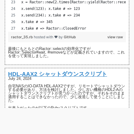
x = Ractor::new{2.times{Ractor::yield(Ractor::receive
x.send(123); x.take # => 123
x.send(234); x.take # => 234
x.take # => 345
x.take # => Ractor::ClosedError
ractor_35.rb
hosted with ❤ by
GitHub
view raw
最後にもともとのRactor::selectの効率化ですが
Ractor::Selector
#wait
,
#remove
などが定義されていますので、これ
を使って実現しました。
HDL-AAX2 シャットダウンスクリプト
July 24, 2024
自宅NASの
IO-DATA HDL-AAX2
ですが、リモートでシャットダウン
する必要があり、方法を検討しました。少し古い機種の
HDL2-Aの
シャットダウンスクリプト
が見つかったのですが、それをそのまま
適用することはできなかったので、少し改造して使うことにしまし
た。
出来上がったのが以下のRubyスクリプトです。
unsigned int dow_time_h(unsigned int y1900, unsigned i
  struct tm t_tm = {0};
  time_t rawtime;