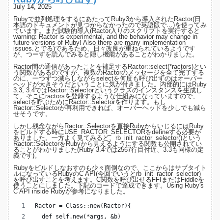
July 14, 2025
Rubyで並列処理をするにあたってRuby3から導入された
Ractor(日
本語のドキュメントが見つからなかったので英語版で…)
を使ってみ
ています。まだ試験的導入(Ractor入りのスクリプトを実行すると
warning: Ractor is experimental, and the behavior may change in
future versions of Ruby! Also there are many implementation
issues.とでる)であるため、日々改良が重ねられているようです
が、つーすを読んでみると隠し機能があることがわかりました。
Ractor間の通信があったことを補足するRactor::select(*ractors)とい
う関数があるのですが、複数のRactorのメッセージを全て完了する
のに、一つずつ減らしながらselectを何度も呼び出すのはオーバー
ヘッドが大きそうだということに気が付きました。内部的にはRuby
3.3
,
3.4
ではRactor::Selectorというクラスのインスタンスを生成し
て、そこにractorsを登録するような仕組みになっていますので、
selectを呼ぶためにRactor::Selectorを作ります。もし
Ractor::Selectorが再利用できれば、オーバーヘッドを少しでも減ら
せそうです。
しかし残念ながらRactor::Selectorを直接RubyからいじるにはRuby
をビルドする時にUSE_RACTOR_SELECTORをdefineする必要が
ありました。一方よく見てみると、rb_init_ractor_selector()という
Ractor::SelectorをRubyから見えるようにする関数も公開されてい
ることがわかりました(
Ruby 3.4では2567行目付近
、3.3も同様の定
義です)。
Rubyをビルドしなおすのも少々面倒なので、ここからはサブタイト
ルになっているRubyのC API(今回でいうとrb_init_ractor_selector)
を呼び出すことを考えます。C関数を呼び出せるFFIまたはFiddleを
使うことにしました。下記のコードで達成できます。
Using Ruby's
C API inside Ruby
が参考になりました。
Ractor = Class::new(Ractor){
  def self.new(*args, &b)