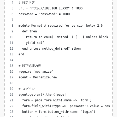
# 設定内容
url = "http://192.168.1.XXX" # TODO
password = "password" # TODO
module Kernel # required for version below 2.6
  def then
    return to_enum(__method__) { 1 } unless block_giv
    yield self
  end unless method_defined? :then
end
# 以下処理内容
require 'mechanize'
agent = Mechanize.new
# ログイン
agent.get(url).then{|page|
  form = page.form_with(:name => 'form')
  form.field_with(:type => 'password').value = passwo
  button = form.button_with(name: 'login')