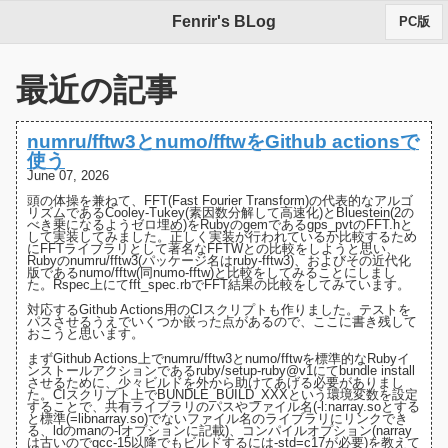
Fenrir's BLog
PC版
最近の記事
numru/fftw3とnumo/fftwをGithub actionsで
使う
June 07, 2026
頭の体操を兼ねて、FFT(Fast Fourier Transform)の代表的なアルゴ
リズムである
Cooley-Tukey(素因数分解して高速化)
と
Bluestein(2の
べき乗になるようゼロ埋め)
をRubyのgemである
gps_pvt
の
FFT.h
と
して実装してみました。正しく実装が行われているか比較するため
にFFTライブラリとして著名な
FFTW
との比較をしようと思い、
Rubyの
numru/fftw3(パッケージ名はruby-fftw3)
、およびその近代化
版である
numo/fftw(同numo-fftw)
と比較をしてみることにしまし
た。Rspec上にて
fft_spec.rb
でFFT結果の比較をしてみています。
対応するGithub Actions用の
CIスクリプト
も作りました。テストを
パスさせるうえでいくつか嵌った点があるので、ここに書き残して
おこうと思います。
まずGithub Actions上でnumru/fftw3とnumo/fftwを標準的なRubyイ
ンストールアクションであるruby/setup-ruby@v1にてbundle install
させるために、少々ビルドを外から助けてあげる必要がありまし
た。
CIスクリプト上でBUNDLE_BUILD_XXXという環境変数を設定
する
ことで、共有ライブラリのパスやファイル名(-l:narray.soとする
と標準(=libnarray.so)でないファイル名のライブラリにリンクでき
る、
ldのmanの-lオプションに記載
)、コンパイルオプション(narray
は古いのでgcc-15以降でもビルドするには-std=c17が必要)を教えて