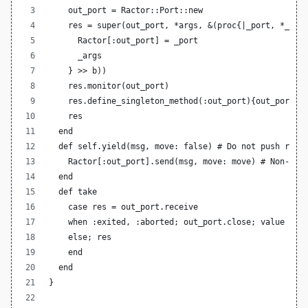
    out_port = Ractor::Port::new
    res = super(out_port, *args, &(proc{|_port, *_arg
      Ractor[:out_port] = _port
      _args
    } >> b))
    res.monitor(out_port)
    res.define_singleton_method(:out_port){out_port}
    res
  end
  def self.yield(msg, move: false) # Do not push rese
    Ractor[:out_port].send(msg, move: move) # Non-blo
  end
  def take
    case res = out_port.receive
    when :exited, :aborted; out_port.close; value
    else; res
    end
  end
}