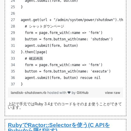
  agent.submit(form, button)
}
agent.get(url + "/admin/system/power/shutdown").then{
  # シャットダウンページ
  form = page.form_with(:name => 'form')
  button = form.button_with(name: 'shutdown')
  agent.submit(form, button)
}.then{|page|
  # 確認画面
  form = page.form_with(:name => 'form')
  button = form.button_with(name: 'execute')
  agent.submit(form, button) rescue nil
}
landisk-shutdown.rb
hosted with ❤ by
GitHub
view raw
上記で手元ではRuby 3.4までのコードをそのまま使うことができて
います。
RubyでRactor::Selectorを使う(C APIを
Rubyから呼び出す)