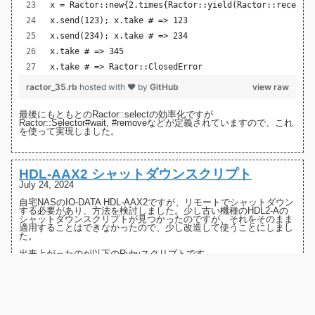
x = Ractor::new{2.times{Ractor::yield(Ractor::receive
x.send(123); x.take # => 123
x.send(234); x.take # => 234
x.take # => 345
x.take # => Ractor::ClosedError
ractor_35.rb
hosted with ❤ by
GitHub
view raw
最後にもともとのRactor::selectの効率化ですが
Ractor::Selector
#wait
,
#remove
などが定義されていますので、これ
を使って実現しました。
HDL-AAX2 シャットダウンスクリプト
July 24, 2024
自宅NASの
IO-DATA HDL-AAX2
ですが、リモートでシャットダウン
する必要があり、方法を検討しました。少し古い機種の
HDL2-Aの
シャットダウンスクリプト
が見つかったのですが、それをそのまま
適用することはできなかったので、少し改造して使うことにしまし
た。
出来上がったのが以下のRubyスクリプトです。
if true then
  # Fiddle version
  require 'fiddle'