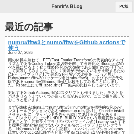
Fenrir's BLog
PC版
最近の記事
numru/fftw3とnumo/fftwをGithub actionsで
使う
June 07, 2026
頭の体操を兼ねて、FFT(Fast Fourier Transform)の代表的なアルゴ
リズムである
Cooley-Tukey(素因数分解して高速化)
と
Bluestein(2の
べき乗になるようゼロ埋め)
をRubyのgemである
gps_pvt
の
FFT.h
と
して実装してみました。正しく実装が行われているか比較するため
にFFTライブラリとして著名な
FFTW
との比較をしようと思い、
Rubyの
numru/fftw3(パッケージ名はruby-fftw3)
、およびその近代化
版である
numo/fftw(同numo-fftw)
と比較をしてみることにしまし
た。Rspec上にて
fft_spec.rb
でFFT結果の比較をしてみています。
対応するGithub Actions用の
CIスクリプト
も作りました。テストを
パスさせるうえでいくつか嵌った点があるので、ここに書き残して
おこうと思います。
まずGithub Actions上でnumru/fftw3とnumo/fftwを標準的なRubyイ
ンストールアクションであるruby/setup-ruby@v1にてbundle install
させるために、少々ビルドを外から助けてあげる必要がありまし
た。
CIスクリプト上でBUNDLE_BUILD_XXXという環境変数を設定
する
ことで、共有ライブラリのパスやファイル名(-l:narray.soとする
と標準(=libnarray.so)でないファイル名のライブラリにリンクでき
る、
ldのmanの-lオプションに記載
)、コンパイルオプション(narray
は古いのでgcc-15以降でもビルドするには-std=c17が必要)を教えて