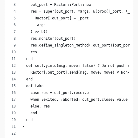
    out_port = Ractor::Port::new
    res = super(out_port, *args, &(proc{|_port, *_arg
      Ractor[:out_port] = _port
      _args
    } >> b))
    res.monitor(out_port)
    res.define_singleton_method(:out_port){out_port}
    res
  end
  def self.yield(msg, move: false) # Do not push rese
    Ractor[:out_port].send(msg, move: move) # Non-blo
  end
  def take
    case res = out_port.receive
    when :exited, :aborted; out_port.close; value
    else; res
    end
  end
}