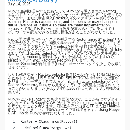
July 14, 2025
Rubyで並列処理をするにあたってRuby3から導入された
Ractor(日
本語のドキュメントが見つからなかったので英語版で…)
を使ってみ
ています。まだ試験的導入(Ractor入りのスクリプトを実行すると
warning: Ractor is experimental, and the behavior may change in
future versions of Ruby! Also there are many implementation
issues.とでる)であるため、日々改良が重ねられているようです
が、つーすを読んでみると隠し機能があることがわかりました。
Ractor間の通信があったことを補足するRactor::select(*ractors)とい
う関数があるのですが、複数のRactorのメッセージを全て完了する
のに、一つずつ減らしながらselectを何度も呼び出すのはオーバー
ヘッドが大きそうだということに気が付きました。内部的にはRuby
3.3
,
3.4
ではRactor::Selectorというクラスのインスタンスを生成し
て、そこにractorsを登録するような仕組みになっていますので、
selectを呼ぶためにRactor::Selectorを作ります。もし
Ractor::Selectorが再利用できれば、オーバーヘッドを少しでも減ら
せそうです。
しかし残念ながらRactor::Selectorを直接RubyからいじるにはRuby
をビルドする時にUSE_RACTOR_SELECTORをdefineする必要が
ありました。一方よく見てみると、rb_init_ractor_selector()という
Ractor::SelectorをRubyから見えるようにする関数も公開されてい
ることがわかりました(
Ruby 3.4では2567行目付近
、3.3も同様の定
義です)。
Rubyをビルドしなおすのも少々面倒なので、ここからはサブタイト
ルになっているRubyのC API(今回でいうとrb_init_ractor_selector)
を呼び出すことを考えます。C関数を呼び出せるFFIまたはFiddleを
使うことにしました。下記のコードで達成できます。
Using Ruby's
C API inside Ruby
が参考になりました。
Ractor = Class::new(Ractor){
  def self.new(*args, &b)