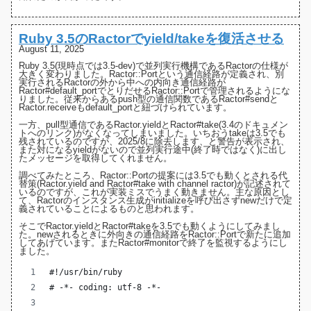
Ruby 3.5のRactorでyield/takeを復活させる
August 11, 2025
Ruby 3.5(現時点では3.5-dev)で並列実行機構であるRactorの仕様が
大きく変わりました
。
Ractor::Port
という通信経路が定義され、別
実行されるRactorの外から中への内向き通信経路が
Ractor#default_port
でとりだせるRactor::Portで管理されるようにな
りました。従来からあるpush型の通信関数である
Ractor#send
と
Ractor.receive
もdefault_portと紐づけられています。
一方、pull型通信である
Ractor.yield
と
Ractor#take
(3.4のドキュメン
トへのリンク)がなくなってしまいました。いちおうtakeは3.5でも
残されているのですが、
2025/8に除去します、と警告
が表示され、
また対になるyieldがないので並列実行途中(終了時ではなく)に出し
たメッセージを取得してくれません。
調べてみたところ、Ractor::Portの提案には3.5でも動くとされる
代
替策(Ractor.yield and Ractor#take with channel ractor)
が記述されて
いるのですが、これが実装ミスでうまく動きません。主な原因とし
て、Ractorのインスタンス生成がinitializeを呼び出さず
newだけで定
義されている
ことによるものと思われます。
そこでRactor.yieldとRactor#takeを3.5でも動くようにしてみまし
た。newされるときに外向きの通信経路をRactor::Portで新たに追加
してあげています。また
Ractor#monitor
で終了を監視するようにし
ました。
#!/usr/bin/ruby
# -*- coding: utf-8 -*-