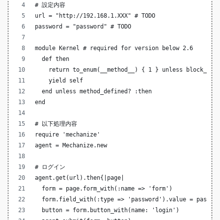
# 設定内容
url = "http://192.168.1.XXX" # TODO
password = "password" # TODO
module Kernel # required for version below 2.6
  def then
    return to_enum(__method__) { 1 } unless block_giv
    yield self
  end unless method_defined? :then
end
# 以下処理内容
require 'mechanize'
agent = Mechanize.new
# ログイン
agent.get(url).then{|page|
  form = page.form_with(:name => 'form')
  form.field_with(:type => 'password').value = passwo
  button = form.button_with(name: 'login')