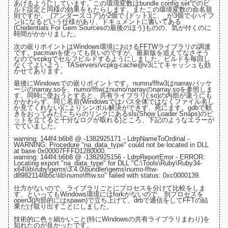
あげるようにしています。この環境変数は
bundle config setでのビ
ルド設定
と同様の効果をもたらします。またこの環境変数の命名規
則ですが、_(アンダースコア)が2個で.(ドット)に、_が3個で-(ハイフ
ン)になるという仕様があり、
ドキュメントに書いてある
(Credentials For Gem Sourcesの最後のほう)
ものの、気が付くのに
時間がかかりました。
次の嵌りポイントはWindows環境におけるFFTWライブラリの調達
です。pacmanを使っても良いのですが、最新版を追えてなさそう
なので
vcpkg
でセルフビルドするようにしました。ビルドを毎回し
なくてよいよう、
TAServers/vcpkg-cache@v3にてキャッシュ
も効
かせてあります。
最後にWindowsでの嵌りポイントです。numru/fftw3は
narrayパッケ
ージ
のnarray.soを、numo/fftwは
numo/narray
のnarray.soを参照しま
す。同時に使おうとすると、共有ライブラリ(.so)の内部が違うにも
かかわらず、同じ名前(Windowsではパス全体ではなくファイル名し
か見てくれない)によりシンボル解決ができず、死にます。gdbで動
きをおってみた(
こちらのリンクにあるsls(Show Loader Snaps)のビ
ットを立てると十分なログが取れる
)ところ、下記のようなエラーが
でていました。
warning: 144f4:b6b8 @ -1382925171 - LdrpNameToOrdinal -
WARNING: Procedure "na_data_type" could not be located in DLL
at base 0x00007FFFD1280000.
warning: 144f4:b6b8 @ -1382925156 - LdrpReportError - ERROR:
Locating export "na_data_type" for DLL "C:\Tools\Ruby\Ruby34-
x64\lib\ruby\gems\3.4.0\bundler\gems\numo-fftw-
d89821146b5c\lib\numo\fftw.so" failed with status: 0xc0000139.
仕方がないので、ライブラリごとにプロセスを分けて比較をしま
す。といってもWindows環境にはforkがないので、
別プロセスを
open3(内部的にはspawn)で立ち上げて、drbで通信をしてFFTの結
果だけ取り出す
ことにしました。
技術的に色々細かいこと(特にWindowsの共有ライブラリまわり)を
知れたのが良かったです。