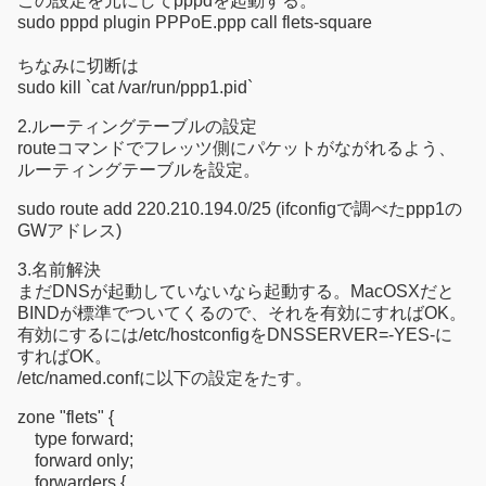
この設定を元にしてpppdを起動する。
sudo pppd plugin PPPoE.ppp call flets-square
ちなみに切断は
sudo kill `cat /var/run/ppp1.pid`
2.ルーティングテーブルの設定
routeコマンドでフレッツ側にパケットがながれるよう、
ルーティングテーブルを設定。
sudo route add 220.210.194.0/25 (ifconfigで調べたppp1の
GWアドレス)
3.名前解決
まだDNSが起動していないなら起動する。MacOSXだと
BINDが標準でついてくるので、それを有効にすればOK。
有効にするには/etc/hostconfigをDNSSERVER=-YES-に
すればOK。
/etc/named.confに以下の設定をたす。
zone "flets" {
type forward;
forward only;
forwarders {