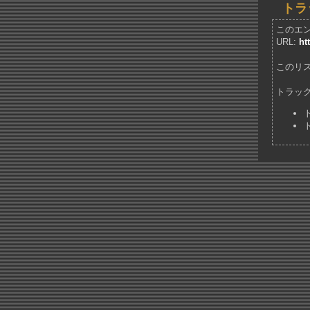
トラ
このエ
URL:
ht
このリ
トラッ