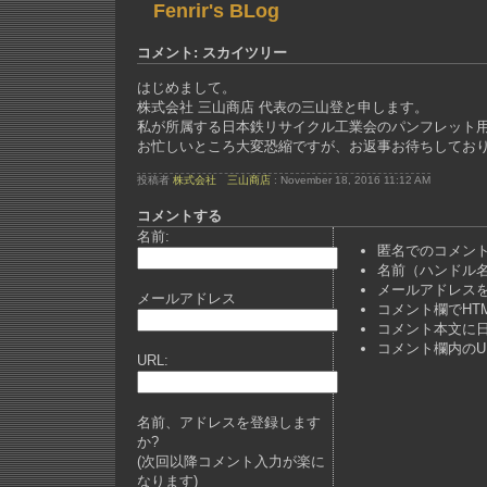
Fenrir's BLog
コメント: スカイツリー
はじめまして。
株式会社 三山商店 代表の三山登と申します。
私が所属する日本鉄リサイクル工業会のパンフレット
お忙しいところ大変恐縮ですが、お返事お待ちしてお
投稿者
株式会社 三山商店
: November 18, 2016 11:12 AM
コメントする
名前:
匿名でのコメン
名前（ハンドル
メールアドレスを
メールアドレス
コメント欄でHT
コメント本文に日
コメント欄内のU
URL:
名前、アドレスを登録します
か?
(次回以降コメント入力が楽に
なります)