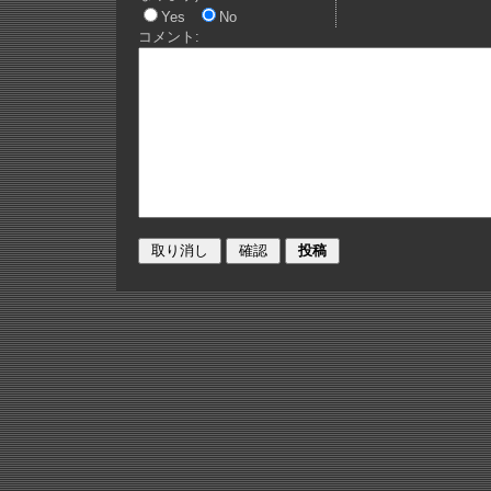
Yes
No
コメント: