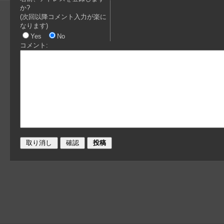
か?
(次回以降コメント入力が楽に
なります)
Yes
No
コメント: