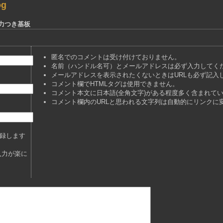
og
出力つき基板
匿名でのコメントは受け付けておりません。
名前（ハンドル名可）とメールアドレスは必ず入力してく
メールアドレスを表示されたくないときはURLも必ず記入
コメント欄でHTMLタグは使用できません。
コメント本文に日本語(全角文字)がある程度多く含まれて
コメント欄内のURLと思われる文字列は自動的にリンクに
録します
入力が楽に