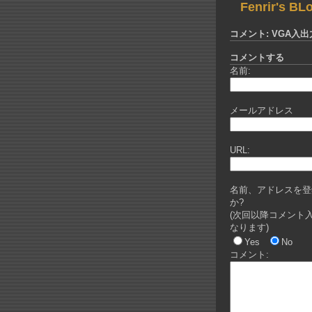
Fenrir's BL
コメント: VGA入
コメントする
名前:
メールアドレス
URL:
名前、アドレスを登
か?
(次回以降コメント
なります)
Yes
No
コメント: