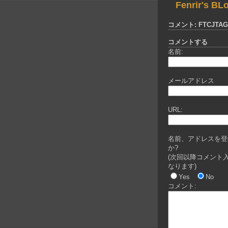
Fenrir's BL
コメント: FTCJT
コメントする
名前:
メールアドレス
URL:
名前、アドレスを登
か?
(次回以降コメント
なります)
Yes
No
コメント: