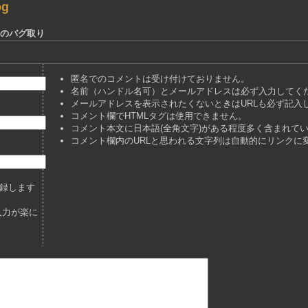
og
AGのバグ取り
匿名でのコメントは受け付けておりません。
名前（ハンドル名可）とメールアドレスは必ず入力してく
メールアドレスを表示されたくないときはURLも必ず記入
コメント欄でHTMLタグは使用できません。
コメント本文に日本語(全角文字)がある程度多く含まれて
コメント欄内のURLと思われる文字列は自動的にリンクに
録します
入力が楽に