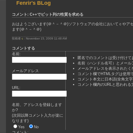
Fenrir's BLog
コメント: C++でビット列の性質を求める
おはようございます(＠＾－＾＠)ソフトウェアの会社においてｃやア
ます(＠＾－＾＠)
投稿者
c
: November 15, 2009 11:48 AM
コメントする
名前:
匿名でのコメントは受け付けて
名前（ハンドル名可）とメール
メールアドレスを表示されたく
メールアドレス
コメント欄でHTMLタグは使用
コメント本文に日本語(全角文
コメント欄内のURLと思われ
URL:
名前、アドレスを登録します
か?
(次回以降コメント入力が楽に
なります)
Yes
No
コメント: