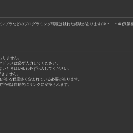
センブラなどのプログラミング環境は触れた経験があります(＠＾－＾＠)異
おりません。
アドレスは必ず入力してください。
ないときはURLも必ず記入してください。
できません。
字)がある程度多く含まれている必要があります。
る文字列は自動的にリンクに変換されます。