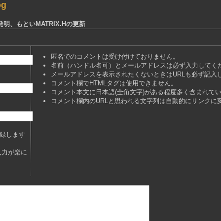
og
発明、もといMATRIX.Hの更新
匿名でのコメントは受け付けておりません。
名前（ハンドル名可）とメールアドレスは必ず入力してく
メールアドレスを表示されたくないときはURLも必ず記入
コメント欄でHTMLタグは使用できません。
コメント本文に日本語(全角文字)がある程度多く含まれて
コメント欄内のURLと思われる文字列は自動的にリンクに
録します
入力が楽に