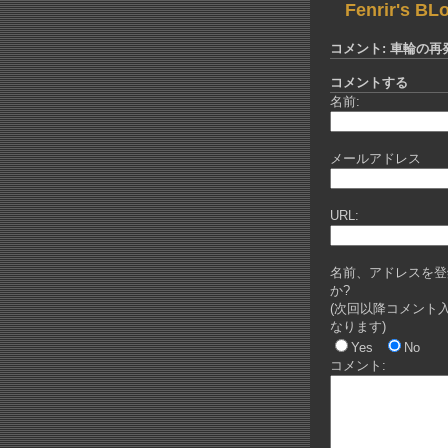
Fenrir's BL
コメント: 車輪の再
コメントする
名前:
メールアドレス
URL:
名前、アドレスを登
か?
(次回以降コメント
なります)
Yes
No
コメント: