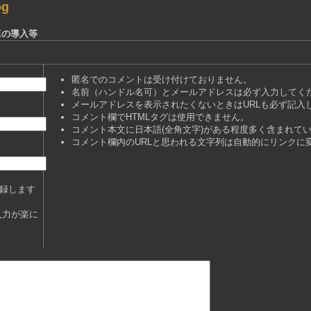
og
NEの導入等
匿名でのコメントは受け付けておりません。
名前（ハンドル名可）とメールアドレスは必ず入力してく
メールアドレスを表示されたくないときはURLも必ず記入
コメント欄でHTMLタグは使用できません。
コメント本文に日本語(全角文字)がある程度多く含まれて
コメント欄内のURLと思われる文字列は自動的にリンクに
録します
入力が楽に