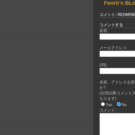
Fenrir's BL
コメント: REDMI
コメントする
名前:
メールアドレス
URL:
名前、アドレスを登
か?
(次回以降コメント
なります)
Yes
No
コメント: