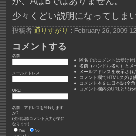
が、AはBではありません。
少々くどい説明になってしま
投稿者
通りすがり
: February 26, 2009 1
コメントする
名前:
匿名でのコメントは受け付
名前（ハンドル名可）とメ
メールアドレスを表示され
メールアドレス
コメント欄でHTMLタグは
コメント本文に日本語(全
コメント欄内のURLと思
URL:
名前、アドレスを登録します
か?
(次回以降コメント入力が楽に
なります)
Yes
No
コメント: