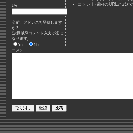
コメント欄内のURLと思
URL:
名前、アドレスを登録します
か?
(次回以降コメント入力が楽に
なります)
Yes
No
コメント: