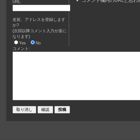
コメント欄内のURLと思
URL:
名前、アドレスを登録します
か?
(次回以降コメント入力が楽に
なります)
Yes
No
コメント: