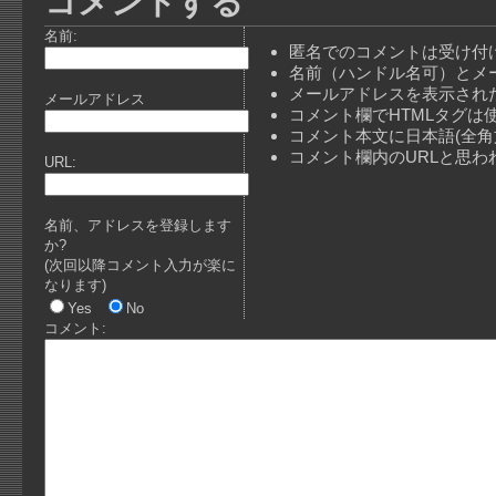
コメントする
名前:
匿名でのコメントは受け付
名前（ハンドル名可）とメ
メールアドレスを表示され
メールアドレス
コメント欄でHTMLタグは
コメント本文に日本語(全
コメント欄内のURLと思
URL:
名前、アドレスを登録します
か?
(次回以降コメント入力が楽に
なります)
Yes
No
コメント: