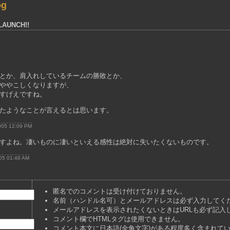
og
LAUNCH!!
とか、肩入れしているチームの勝敗とか、
ややこしくなりますが、
すげえですね。
たようなことが言えるとは思います。
2005 12:09 PM
すよね。凄いものに凄いといえる感性は絶対に失いたくないものです。
005 01:48 AM
匿名でのコメントは受け付けておりません。
名前（ハンドル名可）とメールアドレスは必ず入力してく
メールアドレスを表示されたくないときはURLも必ず記入
コメント欄でHTMLタグは使用できません。
コメント本文に日本語(全角文字)がある程度多く含まれて