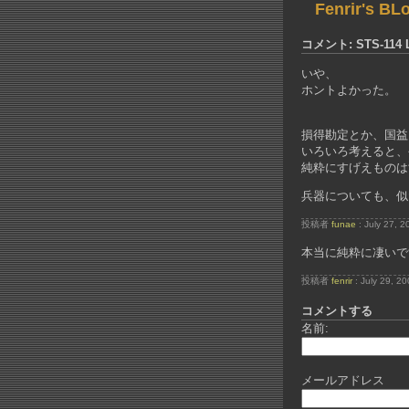
Fenrir's BL
コメント: STS-114 
いや、
ホントよかった。
損得勘定とか、国益
いろいろ考えると、
純粋にすげえものは
兵器についても、似
投稿者
funae
: July 27, 
本当に純粋に凄いで
投稿者
fenrir
: July 29, 2
コメントする
名前:
メールアドレス