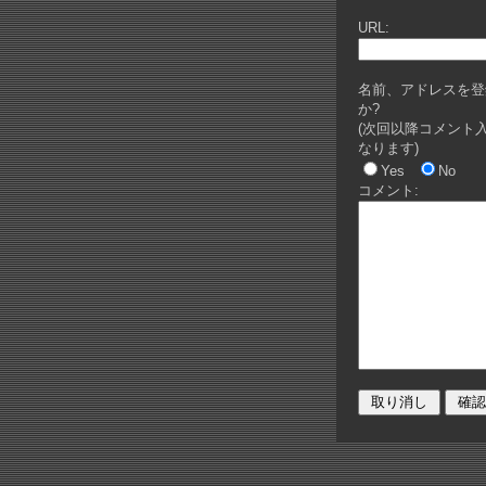
URL:
名前、アドレスを登
か?
(次回以降コメント
なります)
Yes
No
コメント: