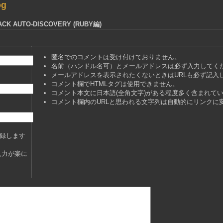
og
CK AUTO-DISCOVERY (RUBY編)
匿名でのコメントは受け付けておりません。
名前（ハンドル名可）とメールアドレスは必ず入力してく
メールアドレスを表示されたくないときはURLも必ず記入
コメント欄でHTMLタグは使用できません。
コメント本文に日本語(全角文字)がある程度多く含まれて
コメント欄内のURLと思われる文字列は自動的にリンクに
録します
入力が楽に