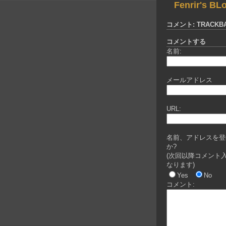
Fenrir's BL
コメント: TRACKBA
コメントする
名前:
メールアドレス
URL:
名前、アドレスを登
か?
(次回以降コメント
なります)
Yes
No
コメント: